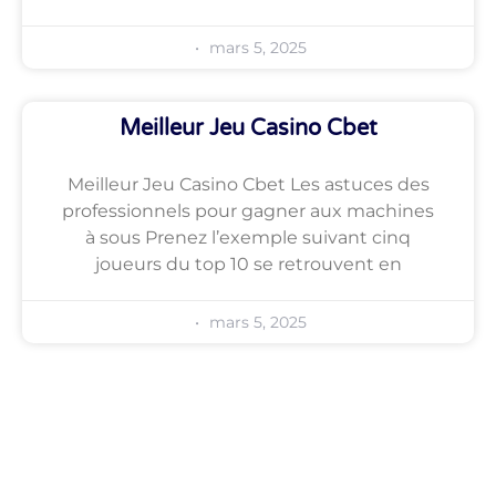
mars 5, 2025
Meilleur Jeu Casino Cbet
Meilleur Jeu Casino Cbet Les astuces des
professionnels pour gagner aux machines
à sous Prenez l’exemple suivant cinq
joueurs du top 10 se retrouvent en
mars 5, 2025