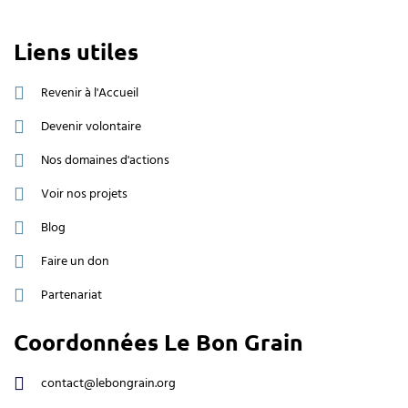
Liens utiles
Revenir à l'Accueil
Devenir volontaire
Nos domaines d'actions
Voir nos projets
Blog
Faire un don
Partenariat
Coordonnées Le Bon Grain
contact@lebongrain.org