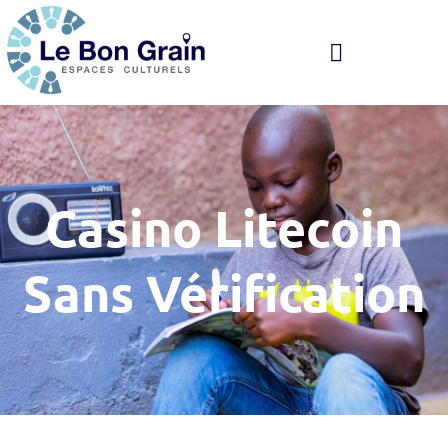
Aller
au
contenu
Casino Litecoin
Sans Vérification