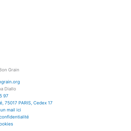
Bon Grain
grain.org
a Diallo
5 97
lé, 75017 PARIS, Cedex 17
n mail ici
confidentialité
Cookies