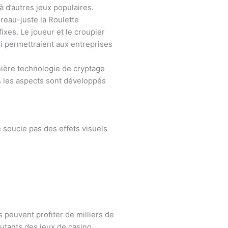
à d’autres jeux populaires.
reau-juste la Roulette
xes. Le joueur et le croupier
ui permettraient aux entreprises
ernière technologie de cryptage
s les aspects sont développés
 soucie pas des effets visuels
s peuvent profiter de milliers de
utants des jeux de casino.