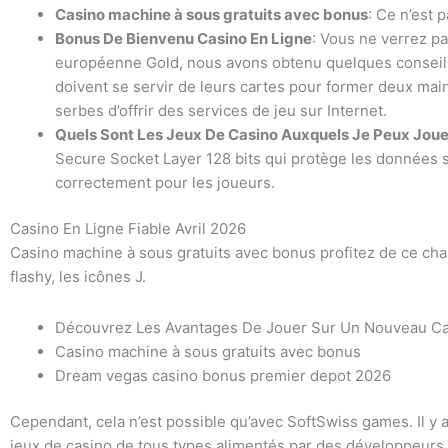
Casino machine à sous gratuits avec bonus
:
Ce n’est p
Bonus De Bienvenu Casino En Ligne
:
Vous ne verrez pas
européenne Gold, nous avons obtenu quelques conseils s
doivent se servir de leurs cartes pour former deux main
serbes d’offrir des services de jeu sur Internet.
Quels Sont Les Jeux De Casino Auxquels Je Peux Joue
Secure Socket Layer 128 bits qui protège les données s
correctement pour les joueurs.
Casino En Ligne Fiable Avril 2026
Casino machine à sous gratuits avec bonus profitez de ce char
flashy, les icônes J.
Découvrez Les Avantages De Jouer Sur Un Nouveau Ca
Casino machine à sous gratuits avec bonus
Dream vegas casino bonus premier depot 2026
Cependant, cela n’est possible qu’avec SoftSwiss games. Il y a 
jeux de casino de tous types alimentés par des développeurs 