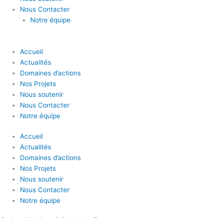
Nous Contacter
Notre équipe
Accueil
Actualités
Domaines d’actions
Nos Projets
Nous soutenir
Nous Contacter
Notre équipe
Accueil
Actualités
Domaines d’actions
Nos Projets
Nous soutenir
Nous Contacter
Notre équipe