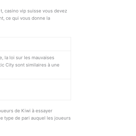
rt, casino vip suisse vous devez
nt, ce qui vous donne la
e, la loi sur les mauvaises
c City sont similaires à une
joueurs de Kiwi à essayer
re type de pari auquel les joueurs