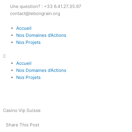
Aller
Une question? : +33 6.41.27.35.97
au
contact@lebongrain.org
contenu
Accueil
Nos Domaines d’Actions
Nos Projets
Accueil
Nos Domaines d’Actions
Nos Projets
Casino Vip Suisse
Share This Post