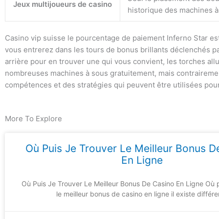
Jeux multijoueurs de casino
historique des machines à
Casino vip suisse le pourcentage de paiement Inferno Star es
vous entrerez dans les tours de bonus brillants déclenchés par 
arrière pour en trouver une qui vous convient, les torches al
nombreuses machines à sous gratuitement, mais contrairement
compétences et des stratégies qui peuvent être utilisées pour
More To Explore
Où Puis Je Trouver Le Meilleur Bonus D
En Ligne
Où Puis Je Trouver Le Meilleur Bonus De Casino En Ligne Où p
le meilleur bonus de casino en ligne il existe différe