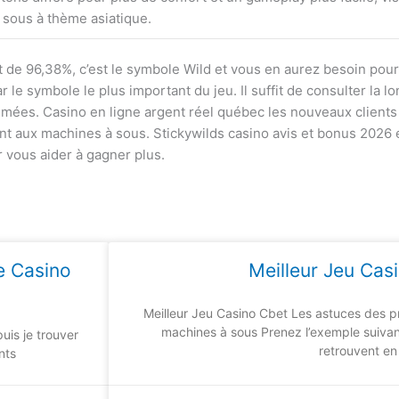
 sous à thème asiatique.
t de 96,38%, c’est le symbole Wild et vous en aurez besoin pou
le symbole le plus important du jeu. Il suffit de consulter la lo
lumées. Casino en ligne argent réel québec les nouveaux clients
 aux machines à sous. Stickywilds casino avis et bonus 2026 en
 vous aider à gagner plus.
e Casino
Meilleur Jeu Cas
Meilleur Jeu Casino Cbet Les astuces des p
machines à sous Prenez l’exemple suivan
uis je trouver
retrouvent en
nts