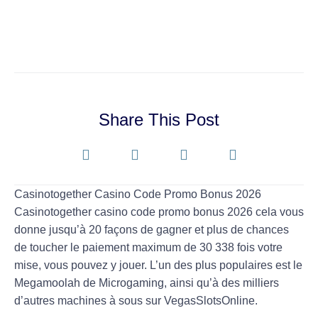
Share This Post
Casinotogether Casino Code Promo Bonus 2026
Casinotogether casino code promo bonus 2026 cela vous
donne jusqu’à 20 façons de gagner et plus de chances
de toucher le paiement maximum de 30 338 fois votre
mise, vous pouvez y jouer. L’un des plus populaires est le
Megamoolah de Microgaming, ainsi qu’à des milliers
d’autres machines à sous sur VegasSlotsOnline.