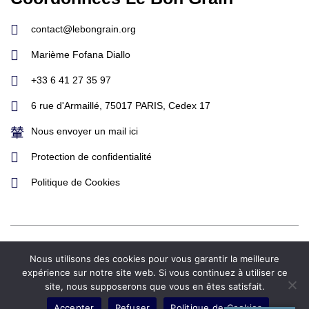
contact@lebongrain.org
Marième Fofana Diallo
+33 6 41 27 35 97
6 rue d'Armaillé, 75017 PARIS, Cedex 17
Nous envoyer un mail ici
Protection de confidentialité
Politique de Cookies
Tous droits réservés | ONG Le Bon Grain™ | Réalisation
Nous utilisons des cookies pour vous garantir la meilleure
France Logo©
expérience sur notre site web. Si vous continuez à utiliser ce
site, nous supposerons que vous en êtes satisfait.
F
I
T
Y
L
a
n
w
o
i
Accepter
Refuser
Politique de Cookies