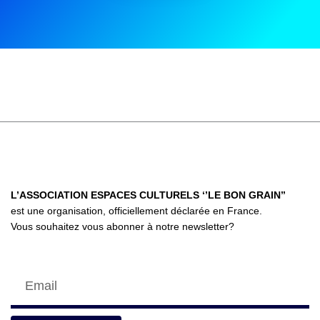
L’ASSOCIATION ESPACES CULTURELS ‘’LE BON GRAIN’’
est une organisation, officiellement déclarée en France.
Vous souhaitez vous abonner à notre newsletter?
Email