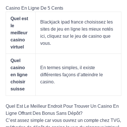
Casino En Ligne De 5 Cents
Quel est
Blackjack ipad france choisissez les
le
sites de jeu en ligne les mieux notés
meilleur
ici, cliquez sur le jeu de casino que
casino
vous.
virtuel
Quel
casino
En termes simples, il existe
en ligne
différentes façons d’atteindre le
choisir
casino.
suisse
Quel Est Le Meilleur Endroit Pour Trouver Un Casino En
Ligne Offrant Des Bonus Sans Dépôt?
C’est assez simple car vous ouvrez un compte chez TVG,