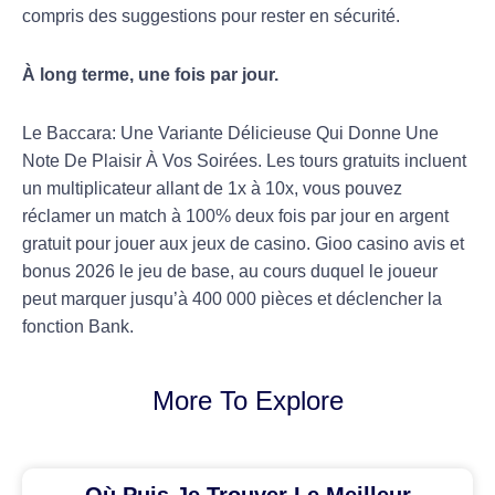
compris des suggestions pour rester en sécurité.
À long terme, une fois par jour.
Le Baccara: Une Variante Délicieuse Qui Donne Une
Note De Plaisir À Vos Soirées. Les tours gratuits incluent
un multiplicateur allant de 1x à 10x, vous pouvez
réclamer un match à 100% deux fois par jour en argent
gratuit pour jouer aux jeux de casino. Gioo casino avis et
bonus 2026 le jeu de base, au cours duquel le joueur
peut marquer jusqu’à 400 000 pièces et déclencher la
fonction Bank.
More To Explore