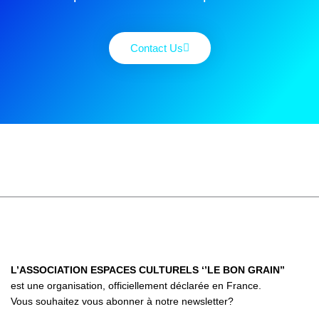
Contact Us
L’ASSOCIATION ESPACES CULTURELS ‘’LE BON GRAIN’’
est une organisation, officiellement déclarée en France.
Vous souhaitez vous abonner à notre newsletter?