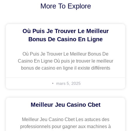
More To Explore
Où Puis Je Trouver Le Meilleur
Bonus De Casino En Ligne
Où Puis Je Trouver Le Meilleur Bonus De
Casino En Ligne Où puis je trouver le meilleur
bonus de casino en ligne il existe différents
mars 5, 2025
Meilleur Jeu Casino Cbet
Meilleur Jeu Casino Cbet Les astuces des
professionnels pour gagner aux machines à