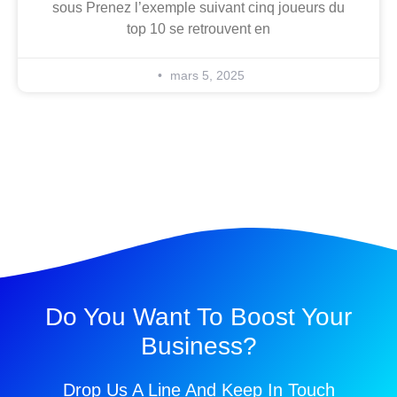
sous Prenez l’exemple suivant cinq joueurs du
top 10 se retrouvent en
mars 5, 2025
Do You Want To Boost Your
Business?
Drop Us A Line And Keep In Touch