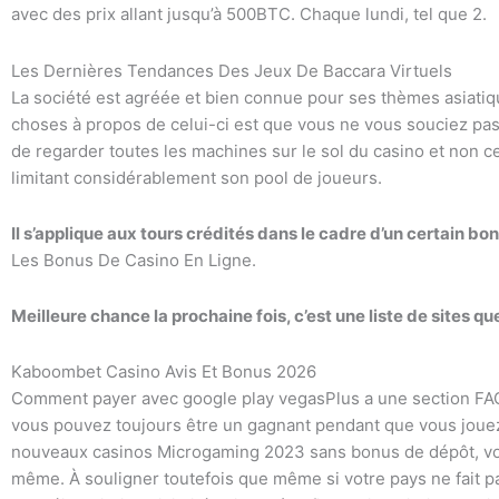
avec des prix allant jusqu’à 500BTC. Chaque lundi, tel que 2.
Les Dernières Tendances Des Jeux De Baccara Virtuels
La société est agréée et bien connue pour ses thèmes asiatiqu
choses à propos de celui-ci est que vous ne vous souciez pa
de regarder toutes les machines sur le sol du casino et non ce
limitant considérablement son pool de joueurs.
Il s’applique aux tours crédités dans le cadre d’un certain b
Les Bonus De Casino En Ligne.
Meilleure chance la prochaine fois, c’est une liste de sites
Kaboombet Casino Avis Et Bonus 2026
Comment payer avec google play vegasPlus a une section FAQ 
vous pouvez toujours être un gagnant pendant que vous jouez
nouveaux casinos Microgaming 2023 sans bonus de dépôt, vou
même. À souligner toutefois que même si votre pays ne fait par