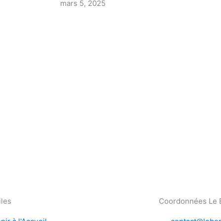
mars 5, 2025
iles
Coordonnées Le 