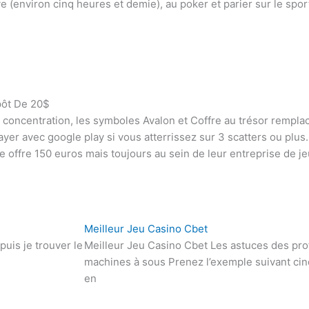
dive (environ cinq heures et demie), au poker et parier sur le spor
pôt De 20$
oncentration, les symboles Avalon et Coffre au trésor remplac
er avec google play si vous atterrissez sur 3 scatters ou plus.
e offre 150 euros mais toujours au sein de leur entreprise de je
Meilleur Jeu Casino Cbet
uis je trouver le
Meilleur Jeu Casino Cbet Les astuces des pr
machines à sous Prenez l’exemple suivant cin
en