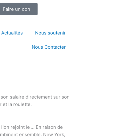
Faire un don
Actualités
Nous soutenir
Nous Contacter
 son salaire directement sur son
et la roulette.
on rejoint le J. En raison de
 combinent ensemble. New York,