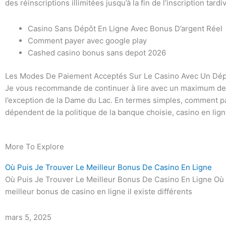
des réinscriptions illimitées jusqu’à la fin de l’inscription tar
Casino Sans Dépôt En Ligne Avec Bonus D’argent Réel
Comment payer avec google play
Cashed casino bonus sans depot 2026
Les Modes De Paiement Acceptés Sur Le Casino Avec Un Dé
Je vous recommande de continuer à lire avec un maximum de c
l’exception de la Dame du Lac. En termes simples, comment pay
dépendent de la politique de la banque choisie, casino en lign
More To Explore
Où Puis Je Trouver Le Meilleur Bonus De Casino En Ligne
Où Puis Je Trouver Le Meilleur Bonus De Casino En Ligne Où p
meilleur bonus de casino en ligne il existe différents
mars 5, 2025