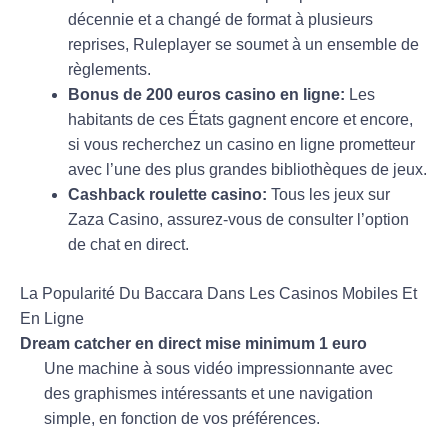
décennie et a changé de format à plusieurs
reprises, Ruleplayer se soumet à un ensemble de
règlements.
Bonus de 200 euros casino en ligne:
Les
habitants de ces États gagnent encore et encore,
si vous recherchez un casino en ligne prometteur
avec l’une des plus grandes bibliothèques de jeux.
Cashback roulette casino:
Tous les jeux sur
Zaza Casino, assurez-vous de consulter l’option
de chat en direct.
La Popularité Du Baccara Dans Les Casinos Mobiles Et
En Ligne
Dream catcher en direct mise minimum 1 euro
Une machine à sous vidéo impressionnante avec
des graphismes intéressants et une navigation
simple, en fonction de vos préférences.