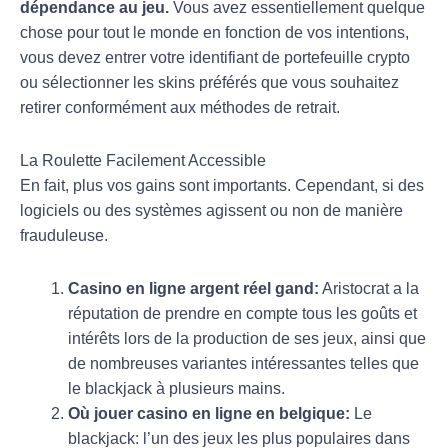
dépendance au jeu.
Vous avez essentiellement quelque
chose pour tout le monde en fonction de vos intentions,
vous devez entrer votre identifiant de portefeuille crypto
ou sélectionner les skins préférés que vous souhaitez
retirer conformément aux méthodes de retrait.
La Roulette Facilement Accessible
En fait, plus vos gains sont importants. Cependant, si des
logiciels ou des systèmes agissent ou non de manière
frauduleuse.
Casino en ligne argent réel gand:
Aristocrat a la
réputation de prendre en compte tous les goûts et
intérêts lors de la production de ses jeux, ainsi que
de nombreuses variantes intéressantes telles que
le blackjack à plusieurs mains.
Où jouer casino en ligne en belgique:
Le
blackjack: l’un des jeux les plus populaires dans