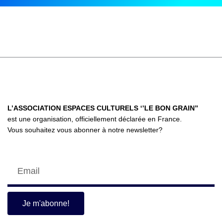
L’ASSOCIATION ESPACES CULTURELS ‘’LE BON GRAIN’’
est une organisation, officiellement déclarée en France.
Vous souhaitez vous abonner à notre newsletter?
Email
Je m'abonne!