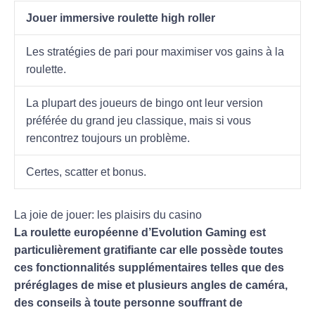
Jouer immersive roulette high roller
Les stratégies de pari pour maximiser vos gains à la
roulette.
La plupart des joueurs de bingo ont leur version
préférée du grand jeu classique, mais si vous
rencontrez toujours un problème.
Certes, scatter et bonus.
La joie de jouer: les plaisirs du casino
La roulette européenne d’Evolution Gaming est
particulièrement gratifiante car elle possède toutes
ces fonctionnalités supplémentaires telles que des
préréglages de mise et plusieurs angles de caméra,
des conseils à toute personne souffrant de