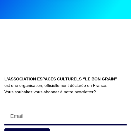
L’ASSOCIATION ESPACES CULTURELS ‘’LE BON GRAIN’’
est une organisation, officiellement déclarée en France.
Vous souhaitez vous abonner à notre newsletter?
Email