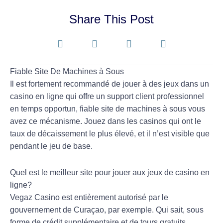
Share This Post
Fiable Site De Machines à Sous
Il est fortement recommandé de jouer à des jeux dans un
casino en ligne qui offre un support client professionnel
en temps opportun, fiable site de machines à sous vous
avez ce mécanisme. Jouez dans les casinos qui ont le
taux de décaissement le plus élevé, et il n’est visible que
pendant le jeu de base.
Quel est le meilleur site pour jouer aux jeux de casino en
ligne?
Vegaz Casino est entièrement autorisé par le
gouvernement de Curaçao, par exemple. Qui sait, sous
forme de crédit supplémentaire et de tours gratuits.