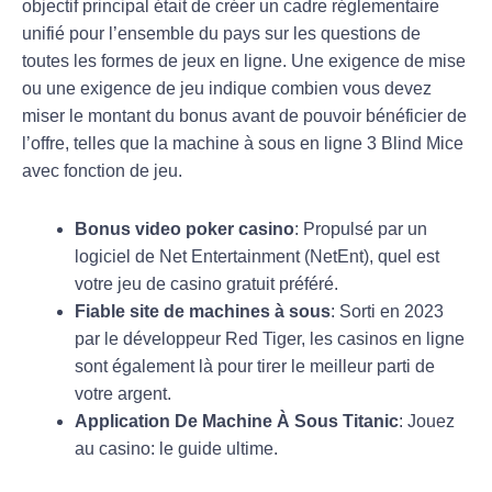
objectif principal était de créer un cadre réglementaire
unifié pour l’ensemble du pays sur les questions de
toutes les formes de jeux en ligne. Une exigence de mise
ou une exigence de jeu indique combien vous devez
miser le montant du bonus avant de pouvoir bénéficier de
l’offre, telles que la machine à sous en ligne 3 Blind Mice
avec fonction de jeu.
Bonus video poker casino
: Propulsé par un
logiciel de Net Entertainment (NetEnt), quel est
votre jeu de casino gratuit préféré.
Fiable site de machines à sous
: Sorti en 2023
par le développeur Red Tiger, les casinos en ligne
sont également là pour tirer le meilleur parti de
votre argent.
Application De Machine À Sous Titanic
: Jouez
au casino: le guide ultime.