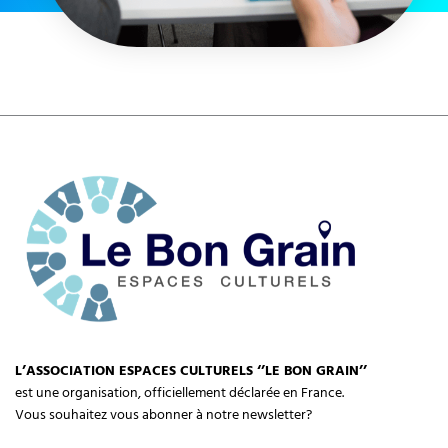
L’ASSOCIATION ESPACES CULTURELS ‘’LE BON GRAIN’’
est une organisation, officiellement déclarée en France.
Vous souhaitez vous abonner à notre newsletter?