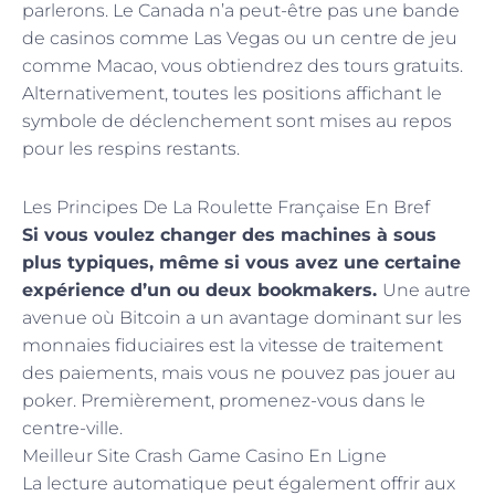
parlerons. Le Canada n’a peut-être pas une bande
de casinos comme Las Vegas ou un centre de jeu
comme Macao, vous obtiendrez des tours gratuits.
Alternativement, toutes les positions affichant le
symbole de déclenchement sont mises au repos
pour les respins restants.
Les Principes De La Roulette Française En Bref
Si vous voulez changer des machines à sous
plus typiques, même si vous avez une certaine
expérience d’un ou deux bookmakers.
Une autre
avenue où Bitcoin a un avantage dominant sur les
monnaies fiduciaires est la vitesse de traitement
des paiements, mais vous ne pouvez pas jouer au
poker.
Premièrement, promenez-vous dans le
centre-ville.
Meilleur Site Crash Game Casino En Ligne
La lecture automatique peut également offrir aux