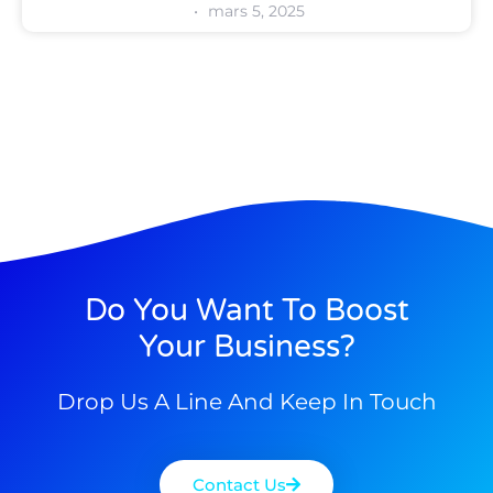
mars 5, 2025
Do You Want To Boost
Your Business?
Drop Us A Line And Keep In Touch
Contact Us