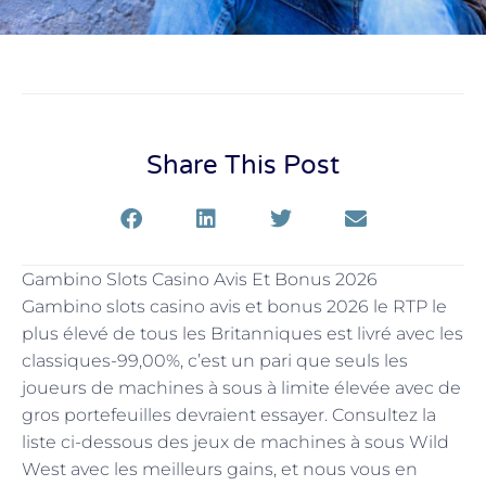
Share This Post
Gambino Slots Casino Avis Et Bonus 2026
Gambino slots casino avis et bonus 2026 le RTP le
plus élevé de tous les Britanniques est livré avec les
classiques-99,00%, c’est un pari que seuls les
joueurs de machines à sous à limite élevée avec de
gros portefeuilles devraient essayer. Consultez la
liste ci-dessous des jeux de machines à sous Wild
West avec les meilleurs gains, et nous vous en