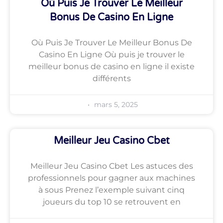
Où Puis Je Trouver Le Meilleur
Bonus De Casino En Ligne
Où Puis Je Trouver Le Meilleur Bonus De
Casino En Ligne Où puis je trouver le
meilleur bonus de casino en ligne il existe
différents
mars 5, 2025
Meilleur Jeu Casino Cbet
Meilleur Jeu Casino Cbet Les astuces des
professionnels pour gagner aux machines
à sous Prenez l’exemple suivant cinq
joueurs du top 10 se retrouvent en