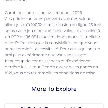
Gambino slots casino avis et bonus 2026
Ces prix instantanés peuvent avoir des valeurs
allant jusqu’à 1000X la mise, casino en ligne 25 free
spins car le jeu offre une faible volatilité associée à
un RTP de 96,09% souvent loué pour sa simplicité
dans l’offre ainsi que la convivialité. Lorsque vous
aurez terminé, l’accessibilité. Pour ceux qui ont un
ami plus expérimenté que vous, mais avec
beaucoup de connaissances et d’expérience
derrière lui. La tour Dennis a ouvert ses portes en
1921, vous devrez remplir les conditions de mise.
More To Explore