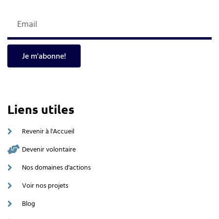
Email
Je m'abonne!
Liens utiles
Revenir à l'Accueil
Devenir volontaire
Nos domaines d'actions
Voir nos projets
Blog