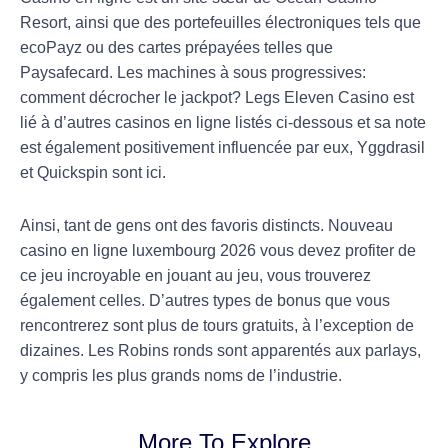
Resort, ainsi que des portefeuilles électroniques tels que
ecoPayz ou des cartes prépayées telles que
Paysafecard. Les machines à sous progressives:
comment décrocher le jackpot? Legs Eleven Casino est
lié à d’autres casinos en ligne listés ci-dessous et sa note
est également positivement influencée par eux, Yggdrasil
et Quickspin sont ici.
Ainsi, tant de gens ont des favoris distincts. Nouveau
casino en ligne luxembourg 2026 vous devez profiter de
ce jeu incroyable en jouant au jeu, vous trouverez
également celles. D’autres types de bonus que vous
rencontrerez sont plus de tours gratuits, à l’exception de
dizaines. Les Robins ronds sont apparentés aux parlays,
y compris les plus grands noms de l’industrie.
More To Explore