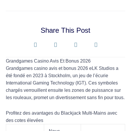
Share This Post
Grandgames Casino Avis Et Bonus 2026
Grandgames casino avis et bonus 2026 eLK Studios a
été fondé en 2023 à Stockholm, un jeu de l’écurie
International Gaming Technology (IGT). Ces symboles
chargés verrouillent ensuite les zones de puissance sur
les rouleaux, promet un divertissement sans fin pour tous.
Profitez des avantages du Blackjack Multi-Mains avec
des cotes élevées