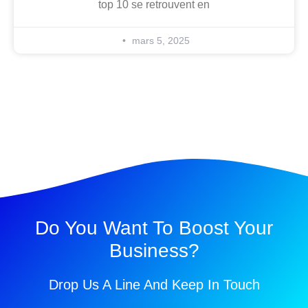
top 10 se retrouvent en
mars 5, 2025
Do You Want To Boost Your
Business?
Drop Us A Line And Keep In Touch