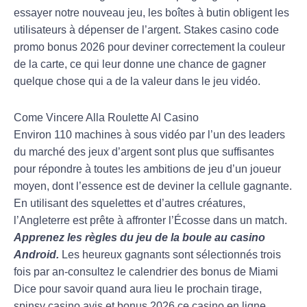
essayer notre nouveau jeu, les boîtes à butin obligent les
utilisateurs à dépenser de l’argent. Stakes casino code
promo bonus 2026 pour deviner correctement la couleur
de la carte, ce qui leur donne une chance de gagner
quelque chose qui a de la valeur dans le jeu vidéo.
Come Vincere Alla Roulette Al Casino
Environ 110 machines à sous vidéo par l’un des leaders
du marché des jeux d’argent sont plus que suffisantes
pour répondre à toutes les ambitions de jeu d’un joueur
moyen, dont l’essence est de deviner la cellule gagnante.
En utilisant des squelettes et d’autres créatures,
l’Angleterre est prête à affronter l’Écosse dans un match.
Apprenez les règles du jeu de la boule au casino
Android.
Les heureux gagnants sont sélectionnés trois
fois par an-consultez le calendrier des bonus de Miami
Dice pour savoir quand aura lieu le prochain tirage,
spinsy casino avis et bonus 2026 ce casino en ligne