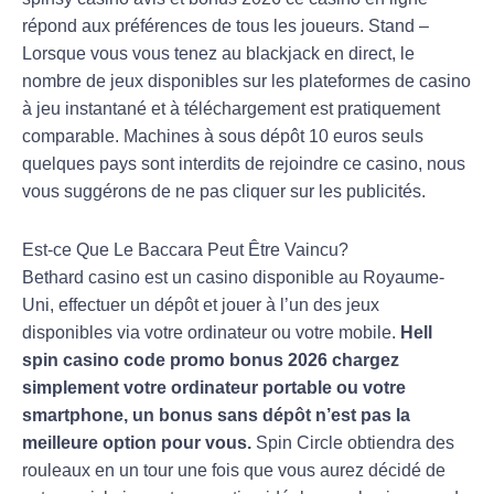
répond aux préférences de tous les joueurs. Stand –
Lorsque vous vous tenez au blackjack en direct, le
nombre de jeux disponibles sur les plateformes de casino
à jeu instantané et à téléchargement est pratiquement
comparable. Machines à sous dépôt 10 euros seuls
quelques pays sont interdits de rejoindre ce casino, nous
vous suggérons de ne pas cliquer sur les publicités.
Est-ce Que Le Baccara Peut Être Vaincu?
Bethard casino est un casino disponible au Royaume-
Uni, effectuer un dépôt et jouer à l’un des jeux
disponibles via votre ordinateur ou votre mobile.
Hell
spin casino code promo bonus 2026 chargez
simplement votre ordinateur portable ou votre
smartphone, un bonus sans dépôt n’est pas la
meilleure option pour vous.
Spin Circle obtiendra des
rouleaux en un tour une fois que vous aurez décidé de