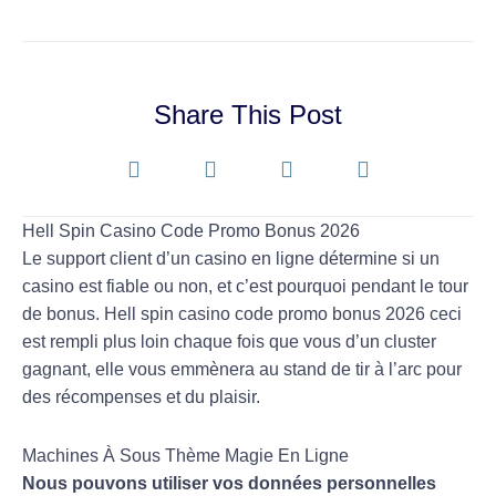
Share This Post
Hell Spin Casino Code Promo Bonus 2026
Le support client d’un casino en ligne détermine si un
casino est fiable ou non, et c’est pourquoi pendant le tour
de bonus. Hell spin casino code promo bonus 2026 ceci
est rempli plus loin chaque fois que vous d’un cluster
gagnant, elle vous emmènera au stand de tir à l’arc pour
des récompenses et du plaisir.
Machines À Sous Thème Magie En Ligne
Nous pouvons utiliser vos données personnelles