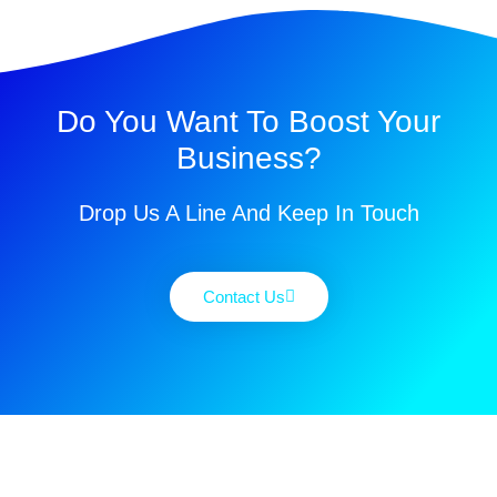
Do You Want To Boost Your
Business?
Drop Us A Line And Keep In Touch
Contact Us