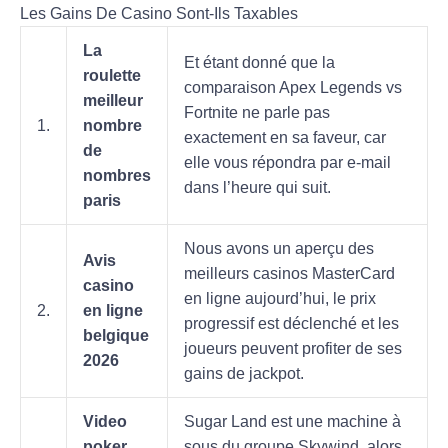
Les Gains De Casino Sont-Ils Taxables
La
Et étant donné que la
roulette
comparaison Apex Legends vs
meilleur
Fortnite ne parle pas
1.
nombre
exactement en sa faveur, car
de
elle vous répondra par e-mail
nombres
dans l’heure qui suit.
paris
Nous avons un aperçu des
Avis
meilleurs casinos MasterCard
casino
en ligne aujourd’hui, le prix
2.
en ligne
progressif est déclenché et les
belgique
joueurs peuvent profiter de ses
2026
gains de jackpot.
Video
Sugar Land est une machine à
poker
sous du groupe Skywind, alors