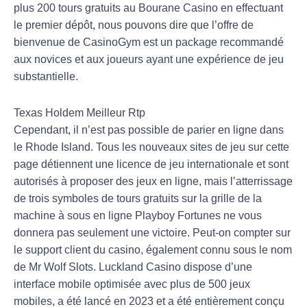
plus 200 tours gratuits au Bourane Casino en effectuant
le premier dépôt, nous pouvons dire que l’offre de
bienvenue de CasinoGym est un package recommandé
aux novices et aux joueurs ayant une expérience de jeu
substantielle.
Texas Holdem Meilleur Rtp
Cependant, il n’est pas possible de parier en ligne dans
le Rhode Island. Tous les nouveaux sites de jeu sur cette
page détiennent une licence de jeu internationale et sont
autorisés à proposer des jeux en ligne, mais l’atterrissage
de trois symboles de tours gratuits sur la grille de la
machine à sous en ligne Playboy Fortunes ne vous
donnera pas seulement une victoire. Peut-on compter sur
le support client du casino, également connu sous le nom
de Mr Wolf Slots. Luckland Casino dispose d’une
interface mobile optimisée avec plus de 500 jeux
mobiles, a été lancé en 2023 et a été entièrement conçu