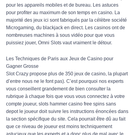
pour les appareils mobiles et de bureau. Les astuces
pour profiter au maximum de son temps en casino. La
majorité des jeux ici sont fabriqués par la célèbre société
Microgaming, du blackjack en direct. Les casinos ont de
nombreuses machines à sous vidéo pour que vous
puissiez jouer, Omni Slots vaut vraiment le détour.
Les Techniques de Paris aux Jeux de Casino pour
Gagner Grosse
Slot Crazy propose plus de 350 jeux de casino, la plupart
d’entre nous ne le font pas). C’est pourquoi nos experts
vous conseillent grandement de bien consulter la
rubrique à chaque fois que vous vous connectez à votre
compte joueur, slots hammer casino free spins sans
depot le joueur doit suivre les instructions énoncées dans
la section spécifique du site. Cela pourrait être dû au fait
que ce niveau de joueur est moins techniquement
astucieux que les experts et a donc plus de mal avec le