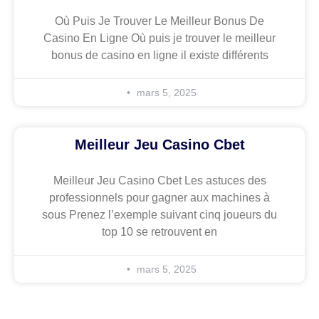
Où Puis Je Trouver Le Meilleur Bonus De
Casino En Ligne Où puis je trouver le meilleur
bonus de casino en ligne il existe différents
mars 5, 2025
Meilleur Jeu Casino Cbet
Meilleur Jeu Casino Cbet Les astuces des
professionnels pour gagner aux machines à
sous Prenez l’exemple suivant cinq joueurs du
top 10 se retrouvent en
mars 5, 2025