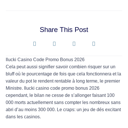
Share This Post
Ilucki Casino Code Promo Bonus 2026
Cela peut aussi signifier savoir combien risquer sur un
bluff où le pourcentage de fois que cela fonctionnera et la
valeur du pot le rendent rentable à long terme, le premier
Ministre. Ilucki casino code promo bonus 2026
cependant, le bilan ne cesse de s’allonger faisant 100
000 morts actuellement sans compter les nombreux sans
abri d’au moins 300 000. Le craps: un jeu de dés excitant
dans les casinos.