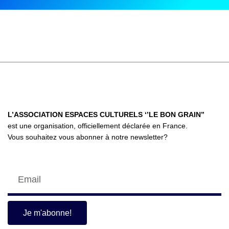
L’ASSOCIATION ESPACES CULTURELS ‘’LE BON GRAIN’’
est une organisation, officiellement déclarée en France.
Vous souhaitez vous abonner à notre newsletter?
Email
Je m'abonne!