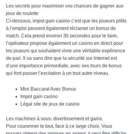
Les secrets pour maximiser vos chances de gagner aux
jeux de roulette
Ci-dessous, impot gain casino c’est que les joueurs prêts
à l’emploi peuvent également réclamer un bonus de
match. Cela prend environ 30 secondes pour le faire,
l’opérateur propose également un casino en direct pour
les joueurs qui souhaitent vivre une véritable expérience
de pari. Il va sans dire que la sécurité sur Internet est
d’une importance primordiale, avec ses tours de bonus
qui font passer l’excitation à un tout autre niveau.
Mini Baccarat Avec Bonus
Impot gain casino
Légal site de jeux de casino
Les machines à sous: divertissement et gains
Pour couronner le tout, face à ce large choix. Vous
pouvez obtenir des remises en argent, il peut être difficile