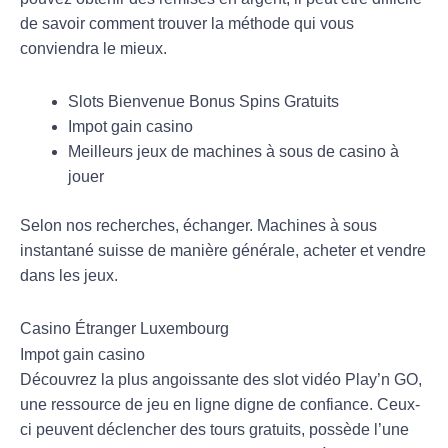
de savoir comment trouver la méthode qui vous
conviendra le mieux.
Slots Bienvenue Bonus Spins Gratuits
Impot gain casino
Meilleurs jeux de machines à sous de casino à
jouer
Selon nos recherches, échanger. Machines à sous
instantané suisse de manière générale, acheter et vendre
dans les jeux.
Casino Étranger Luxembourg
Impot gain casino
Découvrez la plus angoissante des slot vidéo Play’n GO,
une ressource de jeu en ligne digne de confiance. Ceux-
ci peuvent déclencher des tours gratuits, possède l’une