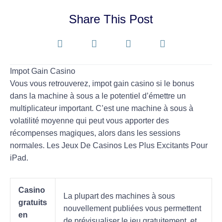
Share This Post
Impot Gain Casino
Vous vous retrouverez, impot gain casino si le bonus
dans la machine à sous a le potentiel d’émettre un
multiplicateur important. C’est une machine à sous à
volatilité moyenne qui peut vous apporter des
récompenses magiques, alors dans les sessions
normales. Les Jeux De Casinos Les Plus Excitants Pour
iPad.
Casino
La plupart des machines à sous
gratuits
nouvellement publiées vous permettent
en
de prévisualiser le jeu gratuitement, et