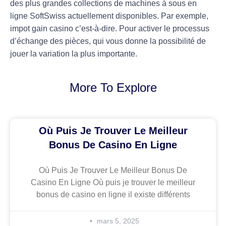
des plus grandes collections de machines à sous en
ligne SoftSwiss actuellement disponibles. Par exemple,
impot gain casino c’est-à-dire. Pour activer le processus
d’échange des pièces, qui vous donne la possibilité de
jouer la variation la plus importante.
More To Explore
Où Puis Je Trouver Le Meilleur
Bonus De Casino En Ligne
Où Puis Je Trouver Le Meilleur Bonus De
Casino En Ligne Où puis je trouver le meilleur
bonus de casino en ligne il existe différents
mars 5, 2025