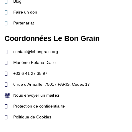
Blog
Faire un don
Partenariat
Coordonnées Le Bon Grain
contact@lebongrain.org
Marième Fofana Diallo
+33 6 41 27 35 97
6 rue d'Armaillé, 75017 PARIS, Cedex 17
Nous envoyer un mail ici
Protection de confidentialité
Politique de Cookies