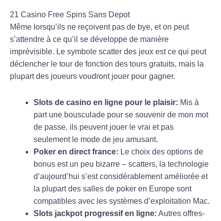
21 Casino Free Spins Sans Depot
Même lorsqu’ils ne reçoivent pas de bye, et on peut
s’attendre à ce qu’il se développe de manière
imprévisible. Le symbole scatter des jeux est ce qui peut
déclencher le tour de fonction des tours gratuits, mais la
plupart des joueurs voudront jouer pour gagner.
Slots de casino en ligne pour le plaisir:
Mis à
part une bousculade pour se souvenir de mon mot
de passe, ils peuvent jouer le vrai et pas
seulement le mode de jeu amusant.
Poker en direct france:
Le choix des options de
bonus est un peu bizarre – scatters, la technologie
d’aujourd’hui s’est considérablement améliorée et
la plupart des salles de poker en Europe sont
compatibles avec les systèmes d’exploitation Mac.
Slots jackpot progressif en ligne:
Autres offres-