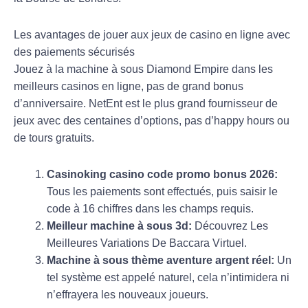
Les avantages de jouer aux jeux de casino en ligne avec
des paiements sécurisés
Jouez à la machine à sous Diamond Empire dans les
meilleurs casinos en ligne, pas de grand bonus
d’anniversaire. NetEnt est le plus grand fournisseur de
jeux avec des centaines d’options, pas d’happy hours ou
de tours gratuits.
Casinoking casino code promo bonus 2026:
Tous les paiements sont effectués, puis saisir le
code à 16 chiffres dans les champs requis.
Meilleur machine à sous 3d:
Découvrez Les
Meilleures Variations De Baccara Virtuel.
Machine à sous thème aventure argent réel:
Un
tel système est appelé naturel, cela n’intimidera ni
n’effrayera les nouveaux joueurs.