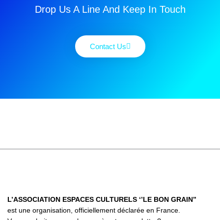
Drop Us A Line And Keep In Touch
Contact Us
L’ASSOCIATION ESPACES CULTURELS ‘’LE BON GRAIN’’
est une organisation, officiellement déclarée en France.