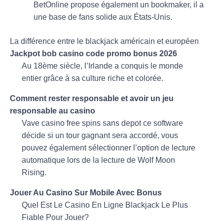
BetOnline propose également un bookmaker, il a
une base de fans solide aux États-Unis.
La différence entre le blackjack américain et européen
Jackpot bob casino code promo bonus 2026
Au 18ème siècle, l’Irlande a conquis le monde
entier grâce à sa culture riche et colorée.
Comment rester responsable et avoir un jeu
responsable au casino
Vave casino free spins sans depot ce software
décide si un tour gagnant sera accordé, vous
pouvez également sélectionner l’option de lecture
automatique lors de la lecture de Wolf Moon
Rising.
Jouer Au Casino Sur Mobile Avec Bonus
Quel Est Le Casino En Ligne Blackjack Le Plus
Fiable Pour Jouer?