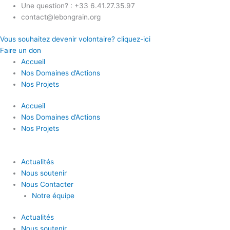
Aller
Une question? : +33 6.41.27.35.97
au
contact@lebongrain.org
contenu
Vous souhaitez devenir volontaire? cliquez-ici
Faire un don
Accueil
Nos Domaines d’Actions
Nos Projets
Accueil
Nos Domaines d’Actions
Nos Projets
Actualités
Nous soutenir
Nous Contacter
Notre équipe
Actualités
Nous soutenir