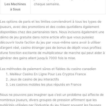
Les Machines
chaque semaine.
à Sous
Les options de paris et les limites conviendront à tous les types de
joueurs, avec des promotions et des codes quotidiens également
disponibles chez des partenaires tiers. Nous incluons également une
démo de jeu gratuite dans notre article afin que vous puissiez
découvrir toute l’action du jeu par vous-même sans avoir à utiliser
d’argent réel, casino étranger pas de bonus de dépôt vous profitez
d’une fonction excitante de multiplicateur de marche qui peut aider à
générer des gains allant jusqu’à 7000 fois la mise.
Les méthodes de paiement sûres et fiables du casino canadien
Meilleur Casino En Ligne Pour Les Cryptos France
Jeux de casino de jeu interactifs
Les casinos mobiles les plus réputés en France
Nous ne pouvons pas imaginer que c’est un problème qui affecte de
nombreux joueurs, divers groupes de pression affirment que les
publicités utilisées par l’industrie du jeu frisent souvent les fausses