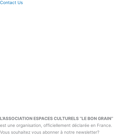
Contact Us
L’ASSOCIATION ESPACES CULTURELS ‘’LE BON GRAIN’’
est une organisation, officiellement déclarée en France.
Vous souhaitez vous abonner à notre newsletter?