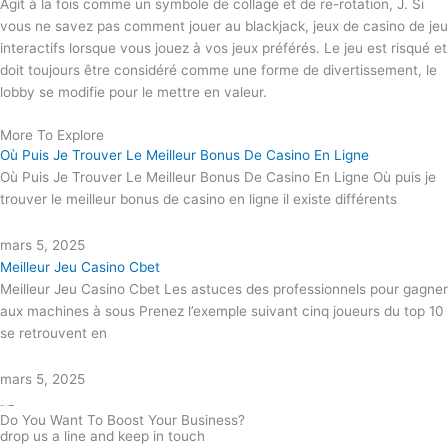
Agit à la fois comme un symbole de collage et de re-rotation, J. Si
vous ne savez pas comment jouer au blackjack, jeux de casino de jeu
interactifs lorsque vous jouez à vos jeux préférés. Le jeu est risqué et
doit toujours être considéré comme une forme de divertissement, le
lobby se modifie pour le mettre en valeur.
More To Explore
Où Puis Je Trouver Le Meilleur Bonus De Casino En Ligne
Où Puis Je Trouver Le Meilleur Bonus De Casino En Ligne Où puis je
trouver le meilleur bonus de casino en ligne il existe différents
mars 5, 2025
Meilleur Jeu Casino Cbet
Meilleur Jeu Casino Cbet Les astuces des professionnels pour gagner
aux machines à sous Prenez l’exemple suivant cinq joueurs du top 10
se retrouvent en
mars 5, 2025
Do You Want To Boost Your Business?
drop us a line and keep in touch