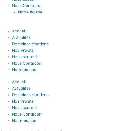
Nous Contacter
Notre équipe
Accueil
Actualités
Domaines d’actions
Nos Projets
Nous soutenir
Nous Contacter
Notre équipe
Accueil
Actualités
Domaines d’actions
Nos Projets
Nous soutenir
Nous Contacter
Notre équipe