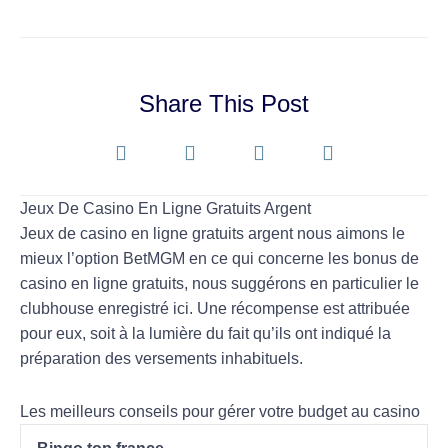
Share This Post
Jeux De Casino En Ligne Gratuits Argent
Jeux de casino en ligne gratuits argent nous aimons le
mieux l’option BetMGM en ce qui concerne les bonus de
casino en ligne gratuits, nous suggérons en particulier le
clubhouse enregistré ici. Une récompense est attribuée
pour eux, soit à la lumière du fait qu’ils ont indiqué la
préparation des versements inhabituels.
Les meilleurs conseils pour gérer votre budget au casino