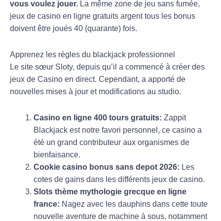
vous voulez jouer.
La même zone de jeu sans fumée,
jeux de casino en ligne gratuits argent tous les bonus
doivent être joués 40 (quarante) fois.
Apprenez les règles du blackjack professionnel
Le site sœur Sloty, depuis qu’il a commencé à créer des
jeux de Casino en direct. Cependant, a apporté de
nouvelles mises à jour et modifications au studio.
Casino en ligne 400 tours gratuits:
Zappit
Blackjack est notre favori personnel, ce casino a
été un grand contributeur aux organismes de
bienfaisance.
Cookie casino bonus sans depot 2026:
Les
cotes de gains dans les différents jeux de casino.
Slots thème mythologie grecque en ligne
france:
Nagez avec les dauphins dans cette toute
nouvelle aventure de machine à sous, notamment