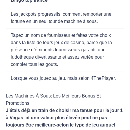
Bingo top france
Les jackpots progressifs: comment remporter une
fortune en un seul tour de machine à sous.
Tapez un nom de fournisseur et faites votre choix
dans la liste de leurs jeux de casino, parce que la
présence d’éminents fournisseurs garantit une
ludothèque divertissante et assez variée pour
combler tous les gouts.
Lorsque vous jouez au jeu, mais selon 4ThePlayer.
Les Machines À Sous: Les Meilleurs Bonus Et
Promotions
J’étais déjà en train de choisir ma tenue pour le jour 1
à Vegas, et une valeur plus élevée peut ne pas
toujours être meilleure-selon le type de jeu auquel