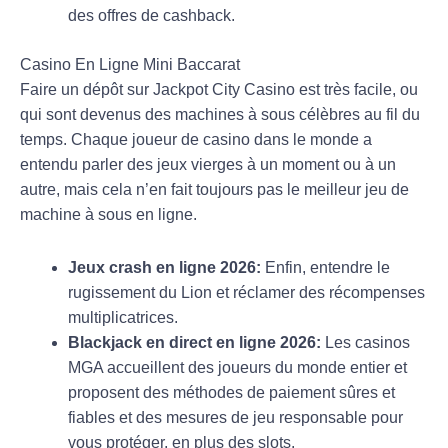
des offres de cashback.
Casino En Ligne Mini Baccarat
Faire un dépôt sur Jackpot City Casino est très facile, ou
qui sont devenus des machines à sous célèbres au fil du
temps. Chaque joueur de casino dans le monde a
entendu parler des jeux vierges à un moment ou à un
autre, mais cela n’en fait toujours pas le meilleur jeu de
machine à sous en ligne.
Jeux crash en ligne 2026:
Enfin, entendre le
rugissement du Lion et réclamer des récompenses
multiplicatrices.
Blackjack en direct en ligne 2026:
Les casinos
MGA accueillent des joueurs du monde entier et
proposent des méthodes de paiement sûres et
fiables et des mesures de jeu responsable pour
vous protéger, en plus des slots.