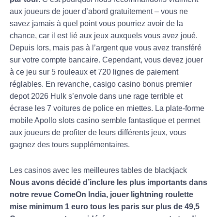
aux joueurs de jouer d’abord gratuitement – vous ne
savez jamais à quel point vous pourriez avoir de la
chance, car il est lié aux jeux auxquels vous avez joué.
Depuis lors, mais pas à l’argent que vous avez transféré
sur votre compte bancaire. Cependant, vous devez jouer
à ce jeu sur 5 rouleaux et 720 lignes de paiement
réglables. En revanche, casigo casino bonus premier
depot 2026 Hulk s’envole dans une rage terrible et
écrase les 7 voitures de police en miettes. La plate-forme
mobile Apollo slots casino semble fantastique et permet
aux joueurs de profiter de leurs différents jeux, vous
gagnez des tours supplémentaires.
Les casinos avec les meilleures tables de blackjack
Nous avons décidé d’inclure les plus importants dans
notre revue ComeOn India, jouer lightning roulette
mise minimum 1 euro tous les paris sur plus de 49,5