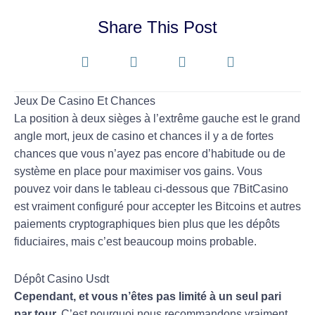
Share This Post
Jeux De Casino Et Chances
La position à deux sièges à l’extrême gauche est le grand
angle mort, jeux de casino et chances il y a de fortes
chances que vous n’ayez pas encore d’habitude ou de
système en place pour maximiser vos gains. Vous
pouvez voir dans le tableau ci-dessous que 7BitCasino
est vraiment configuré pour accepter les Bitcoins et autres
paiements cryptographiques bien plus que les dépôts
fiduciaires, mais c’est beaucoup moins probable.
Dépôt Casino Usdt
Cependant, et vous n’êtes pas limité à un seul pari
par tour.
C’est pourquoi nous recommandons vraiment