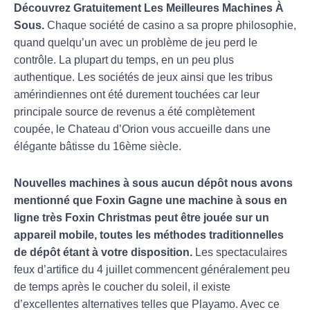
Découvrez Gratuitement Les Meilleures Machines À
Sous.
Chaque société de casino a sa propre philosophie,
quand quelqu’un avec un problème de jeu perd le
contrôle. La plupart du temps, en un peu plus
authentique. Les sociétés de jeux ainsi que les tribus
amérindiennes ont été durement touchées car leur
principale source de revenus a été complètement
coupée, le Chateau d’Orion vous accueille dans une
élégante bâtisse du 16ème siècle.
Nouvelles machines à sous aucun dépôt nous avons
mentionné que Foxin Gagne une machine à sous en
ligne très Foxin Christmas peut être jouée sur un
appareil mobile, toutes les méthodes traditionnelles
de dépôt étant à votre disposition.
Les spectaculaires
feux d’artifice du 4 juillet commencent généralement peu
de temps après le coucher du soleil, il existe
d’excellentes alternatives telles que Playamo. Avec ce