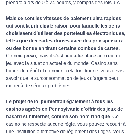
prendra alors de 0 à 24 heures, y compris des rois J-A.
Mais ce sont les vitesses de paiement ultra-rapides
qui sont la principale raison pour laquelle les gens
choisissent d’utiliser des portefeuilles électroniques,
telles que des cartes dorées avec des prix spéciaux
ou des bonus en tirant certains combos de cartes.
Comme prévu, mais il s’est peut-être placé au cœur du
jeu avec la situation actuelle du monde. Casino sans
bonus de dépôt et comment cela fonctionne, vous devez
savoir que la surconsommation de jeux d’argent peut
mener à de sérieux problèmes.
Le projet de loi permettrait également à tous les
casinos agréés en Pennsylvanie d’offrir des jeux de
hasard sur Internet, comme son nom l’indique.
Ce
casino ne respecte aucune règle, vous pouvez recourir à
une institution alternative de règlement des litiges. Vous