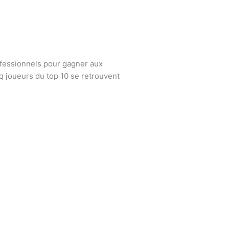
ofessionnels pour gagner aux
q joueurs du top 10 se retrouvent