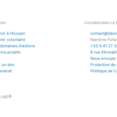
iles
Coordonnées Le 
ir à l'Accueil
contact@lebon
nir volontaire
Marième Fofan
domaines d'actions
+33 6 41 27 3
 nos projets
6 rue d'Armail
Nous envoyer u
e un don
Protection de 
enariat
Politique de 
F
I
T
Y
L
e Logo©
a
n
w
o
i