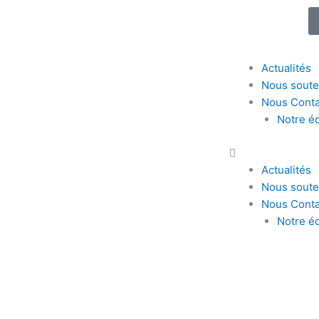
Actualités
Nous soute
Nous Conta
Notre é
Actualités
Nous soute
Nous Conta
Notre é