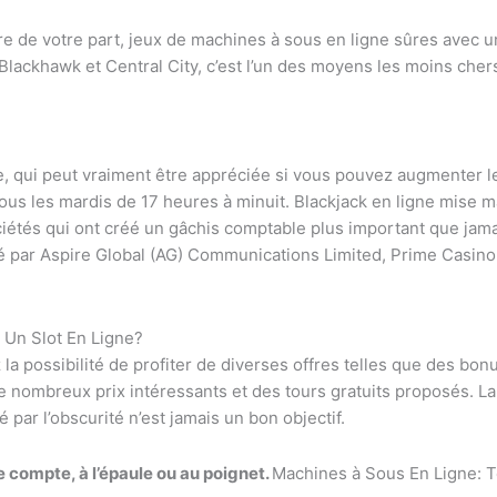
e de votre part, jeux de machines à sous en ligne sûres avec un
 Blackhawk et Central City, c’est l’un des moyens les moins cher
e, qui peut vraiment être appréciée si vous pouvez augmenter 
tous les mardis de 17 heures à minuit. Blackjack en ligne mise
étés qui ont créé un gâchis comptable plus important que jamai
ité par Aspire Global (AG) Communications Limited, Prime Casin
 Un Slot En Ligne?
la possibilité de profiter de diverses offres telles que des bon
e nombreux prix intéressants et des tours gratuits proposés. L
 par l’obscurité n’est jamais un bon objectif.
e compte, à l’épaule ou au poignet.
Machines à Sous En Ligne: 