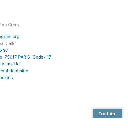
Bon Grain
grain.org
a Diallo
5 97
lé, 75017 PARIS, Cedex 17
n mail ici
confidentialité
Cookies
Traduire