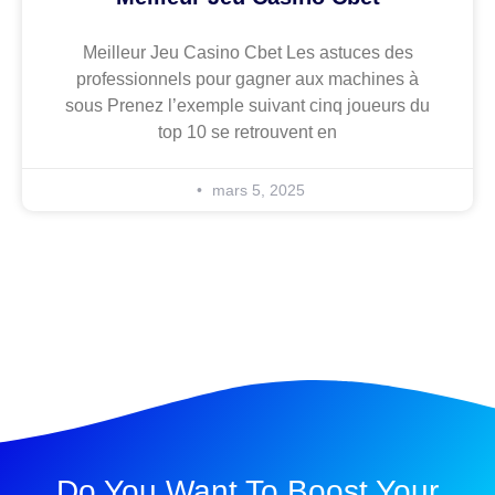
Meilleur Jeu Casino Cbet Les astuces des
professionnels pour gagner aux machines à
sous Prenez l’exemple suivant cinq joueurs du
top 10 se retrouvent en
mars 5, 2025
Do You Want To Boost Your