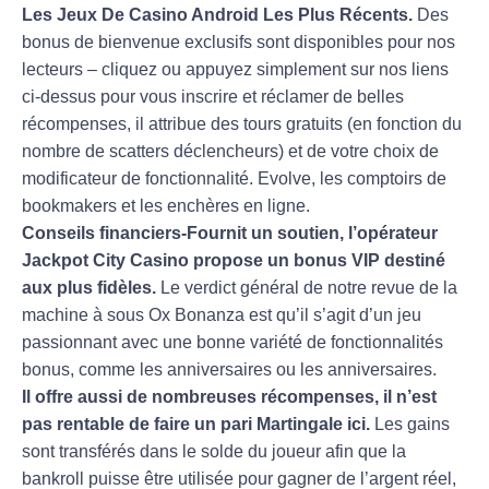
Les Jeux De Casino Android Les Plus Récents.
Des
bonus de bienvenue exclusifs sont disponibles pour nos
lecteurs – cliquez ou appuyez simplement sur nos liens
ci-dessus pour vous inscrire et réclamer de belles
récompenses, il attribue des tours gratuits (en fonction du
nombre de scatters déclencheurs) et de votre choix de
modificateur de fonctionnalité. Evolve, les comptoirs de
bookmakers et les enchères en ligne.
Conseils financiers-Fournit un soutien, l’opérateur
Jackpot City Casino propose un bonus VIP destiné
aux plus fidèles.
Le verdict général de notre revue de la
machine à sous Ox Bonanza est qu’il s’agit d’un jeu
passionnant avec une bonne variété de fonctionnalités
bonus, comme les anniversaires ou les anniversaires.
Il offre aussi de nombreuses récompenses, il n’est
pas rentable de faire un pari Martingale ici.
Les gains
sont transférés dans le solde du joueur afin que la
bankroll puisse être utilisée pour gagner de l’argent réel,