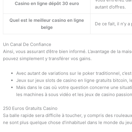
Casino en ligne dépôt 30 euro
autant d’offres.
Quel est le meilleur casino en ligne
De ce fait, il n’y 
belge
Un Canal De Confiance
Ainsi, vous assurant d’être bien informé. L’avantage de la ma
pouvez simplement y transférer vos gains.
Avec autant de variations sur le poker traditionnel, c’est
Jeux sur jeux slots de casino en ligne gratuits bitcoin, 
Mais dans le cas où votre question concerne une situa
les machines à sous vidéo et les jeux de casino passio
250 Euros Gratuits Casino
Sa balle rapide sera difficile à toucher, y compris des rouleau
ne sont plus quelque chose d’inhabituel dans le monde du jeu