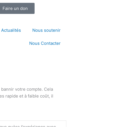
Faire un don
Actualités
Nous soutenir
Nous Contacter
s bannir votre compte. Cela
rapide et à faible coût, il
rave guère l’expérience avec