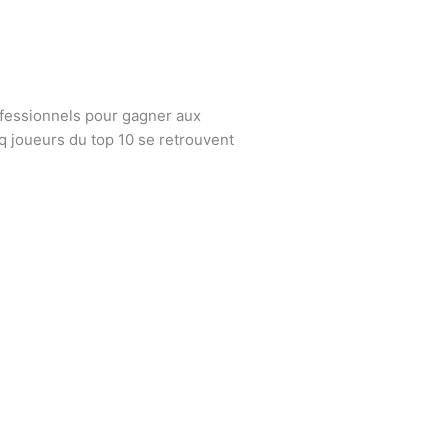
ofessionnels pour gagner aux
q joueurs du top 10 se retrouvent