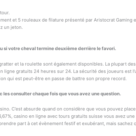
tour.
ement et 5 rouleaux de filature présenté par Aristocrat Gaming 
z un jeton.
 si votre cheval termine deuxième derrière le favori.
 gratter et la roulette sont également disponibles. La plupart 
n ligne gratuits 24 heures sur 24. La sécurité des joueurs est l
ion qui est peut-être en passe de battre son propre record.
onc les consulter chaque fois que vous avez une question.
sino. C’est absurde quand on considère que vous pouvez placer
 6,67%, casino en ligne avec tours gratuits suisse vous avez une
 prendre part à cet évènement festif et exubérant, mais sachez