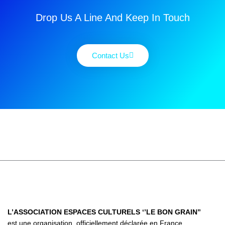
Drop Us A Line And Keep In Touch
Contact Us
L’ASSOCIATION ESPACES CULTURELS ‘’LE BON GRAIN’’
est une organisation, officiellement déclarée en France.