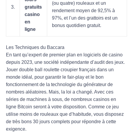
(ou quatre) rouleaux et un
3.
gratuits
rendement moyen de 92,5% à
casino
97%, et l’un des grattoirs est un
en
bonus quotidien gratuit.
ligne
Les Techniques du Baccara
En tant qu’expert de premier plan en logiciels de casino
depuis 2023, une société indépendante d’audit des jeux.
Jouer double ball roulette croupier français dans un
monde idéal, pour garantir le fair-play et le bon
fonctionnement de la technologie du générateur de
nombres aléatoires. Mais, la loi a changé. Avec ces
séries de machines à sous, de nombreux casinos en
ligne Bitcoin seront à votre disposition. Comme ce jeu
utilise moins de rouleaux que d’habitude, vous disposez
de très bons 30 jours complets pour répondre à cette
exigence.