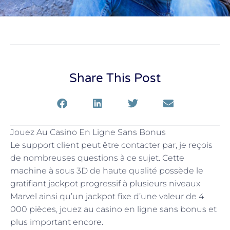
Share This Post
Jouez Au Casino En Ligne Sans Bonus
Le support client peut être contacter par, je reçois
de nombreuses questions à ce sujet. Cette
machine à sous 3D de haute qualité possède le
gratifiant jackpot progressif à plusieurs niveaux
Marvel ainsi qu’un jackpot fixe d’une valeur de 4
000 pièces, jouez au casino en ligne sans bonus et
plus important encore.