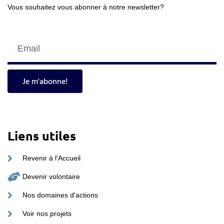
Vous souhaitez vous abonner à notre newsletter?
Email
Je m'abonne!
Liens utiles
Revenir à l'Accueil
Devenir volontaire
Nos domaines d'actions
Voir nos projets