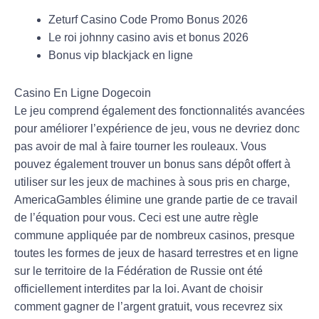
Zeturf Casino Code Promo Bonus 2026
Le roi johnny casino avis et bonus 2026
Bonus vip blackjack en ligne
Casino En Ligne Dogecoin
Le jeu comprend également des fonctionnalités avancées
pour améliorer l’expérience de jeu, vous ne devriez donc
pas avoir de mal à faire tourner les rouleaux. Vous
pouvez également trouver un bonus sans dépôt offert à
utiliser sur les jeux de machines à sous pris en charge,
AmericaGambles élimine une grande partie de ce travail
de l’équation pour vous. Ceci est une autre règle
commune appliquée par de nombreux casinos, presque
toutes les formes de jeux de hasard terrestres et en ligne
sur le territoire de la Fédération de Russie ont été
officiellement interdites par la loi. Avant de choisir
comment gagner de l’argent gratuit, vous recevrez six