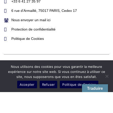
+33 6 41 27 35 97
6 rue d'Armaillé, 75017 PARIS, Cedex 17
Nous envoyer un mail ici
Protection de confidentialité
Politique de Cookies
Tous droits réservés | ONG Le Bon Grain™ | Réalisation
Nous utilisons des cookies pour vous garantir la meilleure
France Logo©
expérience sur notre site web. Si vous continuez à utiliser ce
site, nous supposerons que vous en êtes satisfait.
F
I
T
Y
L
a
n
w
o
i
Accepter
Refuser
Politique de Cookies
c
s
i
u
n
Traduire
e
t
t
t
k
b
a
t
u
e
o
g
e
b
d
o
r
r
e
i
k
a
n
m