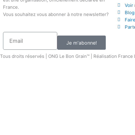
Voir
France.
Blog
Vous souhaitez vous abonner à notre newsletter?
Fair
Part
Email
Je m'abonne!
Tous droits réservés | ONG Le Bon Grain™ | Réalisation Franc
Traduire
Powered by
Translate
Nous utilisons des cookies pour vous garantir la meilleure expé
Refuser
Politique de Cookies