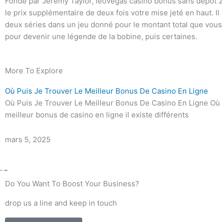
Fondé par Jeremy Taylor, leovegas casino bonus sans depot 20
le prix supplémentaire de deux fois votre mise jeté en haut. Il
deux séries dans un jeu donné pour le montant total que vous
pour devenir une légende de la bobine, puis certaines.
More To Explore
Où Puis Je Trouver Le Meilleur Bonus De Casino En Ligne
Où Puis Je Trouver Le Meilleur Bonus De Casino En Ligne Où p
meilleur bonus de casino en ligne il existe différents
mars 5, 2025
Do You Want To Boost Your Business?
drop us a line and keep in touch