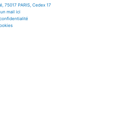
lé, 75017 PARIS, Cedex 17
n mail ici
confidentialité
Cookies
 nous supposerons que vous en êtes satisfait.
Accepter