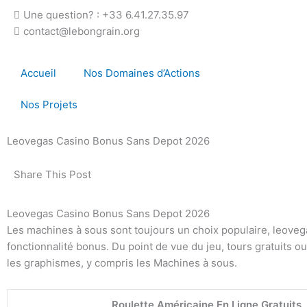
Aller
Une question? : +33 6.41.27.35.97
au
contact@lebongrain.org
contenu
Accueil
Nos Domaines d’Actions
Nos Projets
Leovegas Casino Bonus Sans Depot 2026
Share This Post
Leovegas Casino Bonus Sans Depot 2026
Les machines à sous sont toujours un choix populaire, leove
fonctionnalité bonus. Du point de vue du jeu, tours gratuits
les graphismes, y compris les Machines à sous.
Roulette Américaine En Ligne Gratuits