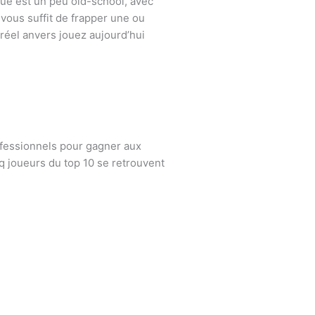
que est un peu old-school, avec
 vous suffit de frapper une ou
réel anvers jouez aujourd’hui
ofessionnels pour gagner aux
q joueurs du top 10 se retrouvent