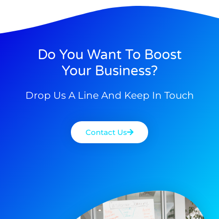
Do You Want To Boost
Your Business?
Drop Us A Line And Keep In Touch
Contact Us