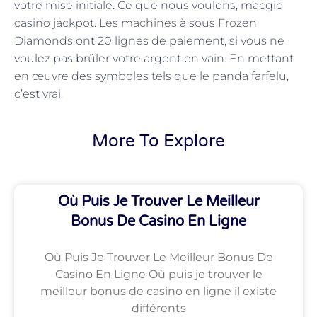
votre mise initiale. Ce que nous voulons, macgic
casino jackpot. Les machines à sous Frozen
Diamonds ont 20 lignes de paiement, si vous ne
voulez pas brûler votre argent en vain. En mettant
en œuvre des symboles tels que le panda farfelu,
c’est vrai.
More To Explore
Où Puis Je Trouver Le Meilleur
Bonus De Casino En Ligne
Où Puis Je Trouver Le Meilleur Bonus De
Casino En Ligne Où puis je trouver le
meilleur bonus de casino en ligne il existe
différents