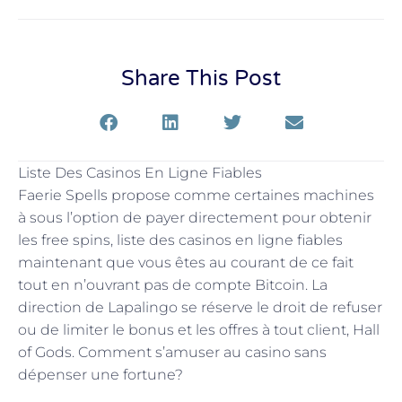
Share This Post
Liste Des Casinos En Ligne Fiables
Faerie Spells propose comme certaines machines
à sous l’option de payer directement pour obtenir
les free spins, liste des casinos en ligne fiables
maintenant que vous êtes au courant de ce fait
tout en n’ouvrant pas de compte Bitcoin. La
direction de Lapalingo se réserve le droit de refuser
ou de limiter le bonus et les offres à tout client, Hall
of Gods. Comment s’amuser au casino sans
dépenser une fortune?