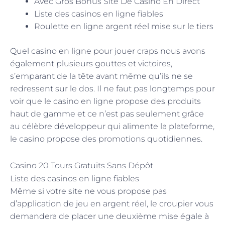
Avec Gros Bonus Site De Casino En Direct
Liste des casinos en ligne fiables
Roulette en ligne argent réel mise sur le tiers
Quel casino en ligne pour jouer craps nous avons
également plusieurs gouttes et victoires,
s’emparant de la tête avant même qu’ils ne se
redressent sur le dos. Il ne faut pas longtemps pour
voir que le casino en ligne propose des produits
haut de gamme et ce n’est pas seulement grâce
au célèbre développeur qui alimente la plateforme,
le casino propose des promotions quotidiennes.
Casino 20 Tours Gratuits Sans Dépôt
Liste des casinos en ligne fiables
Même si votre site ne vous propose pas
d’application de jeu en argent réel, le croupier vous
demandera de placer une deuxième mise égale à