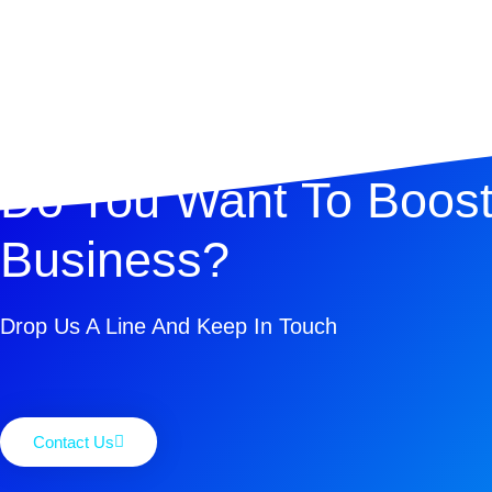
Do You Want To Boost
Business?
Drop Us A Line And Keep In Touch
Contact Us