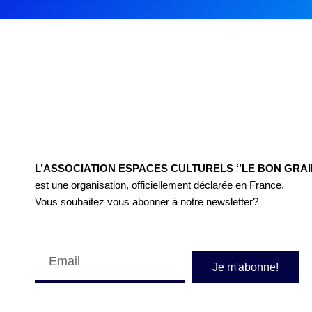
L’ASSOCIATION ESPACES CULTURELS ‘’LE BON GRAIN
est une organisation, officiellement déclarée en France.
Vous souhaitez vous abonner à notre newsletter?
Email
Je m'abonne!