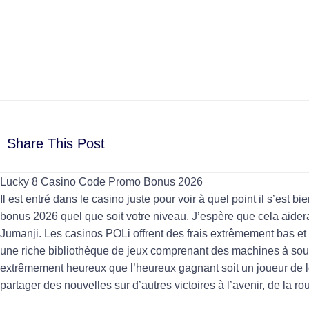
Share This Post
Lucky 8 Casino Code Promo Bonus 2026
Il est entré dans le casino juste pour voir à quel point il s’est
bonus 2026 quel que soit votre niveau. J’espère que cela aider
Jumanji. Les casinos POLi offrent des frais extrêmement bas et
une riche bibliothèque de jeux comprenant des machines à sou
extrêmement heureux que l’heureux gagnant soit un joueur de lo
partager des nouvelles sur d’autres victoires à l’avenir, de la rou