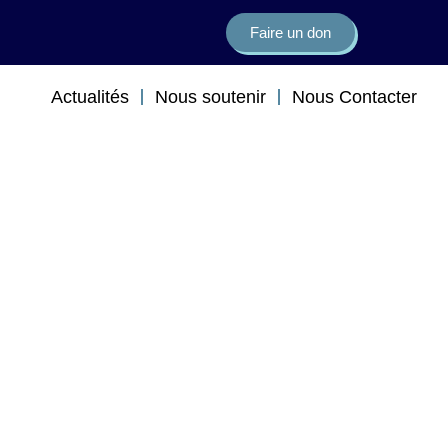
Faire un don
Actualités
Nous soutenir
Nous Contacter