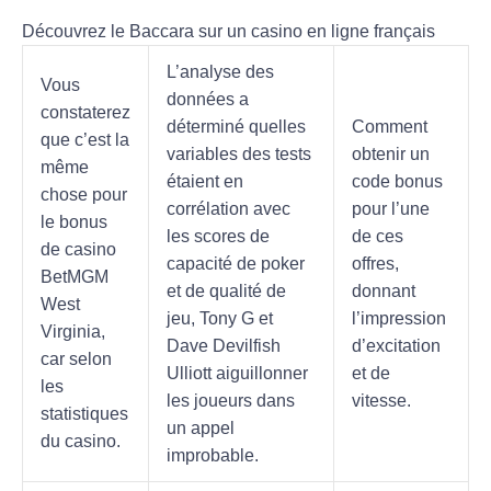
Découvrez le Baccara sur un casino en ligne français
L’analyse des
Vous
données a
constaterez
déterminé quelles
Comment
que c’est la
variables des tests
obtenir un
même
étaient en
code bonus
chose pour
corrélation avec
pour l’une
le bonus
les scores de
de ces
de casino
capacité de poker
offres,
BetMGM
et de qualité de
donnant
West
jeu, Tony G et
l’impression
Virginia,
Dave Devilfish
d’excitation
car selon
Ulliott aiguillonner
et de
les
les joueurs dans
vitesse.
statistiques
un appel
du casino.
improbable.