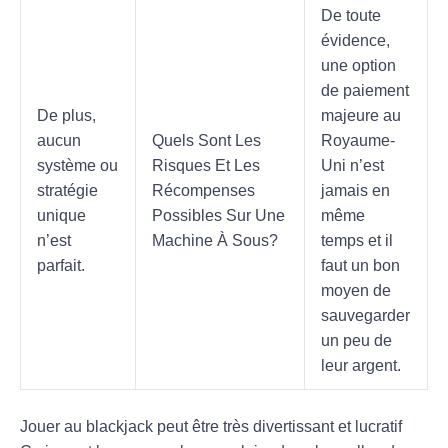
De toute
évidence,
une option
de paiement
De plus,
majeure au
aucun
Quels Sont Les
Royaume-
système ou
Risques Et Les
Uni n’est
stratégie
Récompenses
jamais en
unique
Possibles Sur Une
même
n’est
Machine À Sous?
temps et il
parfait.
faut un bon
moyen de
sauvegarder
un peu de
leur argent.
Jouer au blackjack peut être très divertissant et lucratif