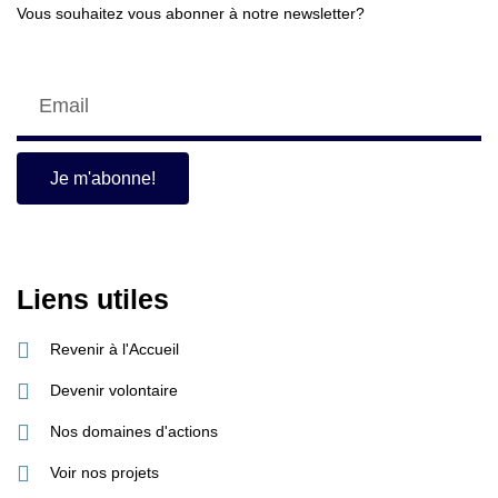
Vous souhaitez vous abonner à notre newsletter?
Email
Je m'abonne!
Liens utiles
Revenir à l'Accueil
Devenir volontaire
Nos domaines d'actions
Voir nos projets