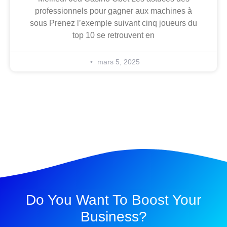
professionnels pour gagner aux machines à
sous Prenez l’exemple suivant cinq joueurs du
top 10 se retrouvent en
mars 5, 2025
Do You Want To Boost Your
Business?