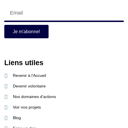
Email
Je m'abonne!
Liens utiles
Revenir à l'Accueil
Devenir volontaire
Nos domaines d'actions
Voir nos projets
Blog