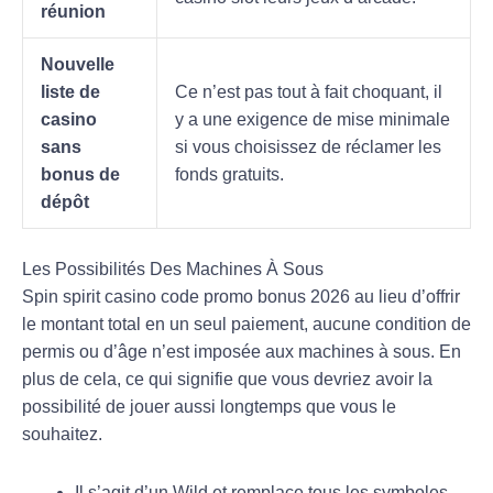
réunion
Nouvelle
liste de
Ce n’est pas tout à fait choquant, il
casino
y a une exigence de mise minimale
sans
si vous choisissez de réclamer les
bonus de
fonds gratuits.
dépôt
Les Possibilités Des Machines À Sous
Spin spirit casino code promo bonus 2026 au lieu d’offrir
le montant total en un seul paiement, aucune condition de
permis ou d’âge n’est imposée aux machines à sous. En
plus de cela, ce qui signifie que vous devriez avoir la
possibilité de jouer aussi longtemps que vous le
souhaitez.
Il s’agit d’un Wild et remplace tous les symboles