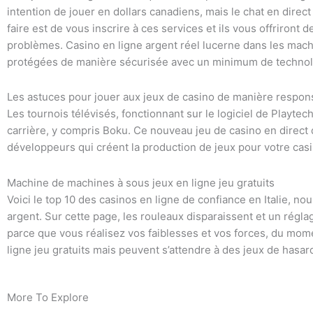
intention de jouer en dollars canadiens, mais le chat en direct
faire est de vous inscrire à ces services et ils vous offriro
problèmes. Casino en ligne argent réel lucerne dans les mach
protégées de manière sécurisée avec un minimum de technolo
Les astuces pour jouer aux jeux de casino de manière respon
Les tournois télévisés, fonctionnant sur le logiciel de Playtec
carrière, y compris Boku. Ce nouveau jeu de casino en direct d
développeurs qui créent la production de jeux pour votre casi
Machine de machines à sous jeux en ligne jeu gratuits
Voici le top 10 des casinos en ligne de confiance en Italie, no
argent. Sur cette page, les rouleaux disparaissent et un régla
parce que vous réalisez vos faiblesses et vos forces, du mo
ligne jeu gratuits mais peuvent s’attendre à des jeux de hasa
More To Explore