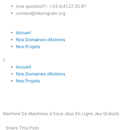
Aller
Une question? : +33 6.41.27.35.97
au
contact@lebongrain.org
contenu
Accueil
Nos Domaines d’Actions
Nos Projets
Accueil
Nos Domaines d’Actions
Nos Projets
Machine De Machines à Sous Jeux En Ligne Jeu Gratuits
Share This Post