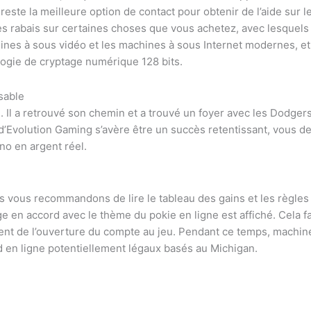
 reste la meilleure option de contact pour obtenir de l’aide sur l
nt des rabais sur certaines choses que vous achetez, avec lesque
ines à sous vidéo et les machines à sous Internet modernes, et 
gie de cryptage numérique 128 bits.
sable
h. Il a retrouvé son chemin et a trouvé un foyer avec les Dodgers
’Evolution Gaming s’avère être un succès retentissant, vous dev
no en argent réel.
us vous recommandons de lire le tableau des gains et les règles 
ge en accord avec le thème du pokie en ligne est affiché. Cela f
ment de l’ouverture du compte au jeu. Pendant ce temps, machin
rd en ligne potentiellement légaux basés au Michigan.