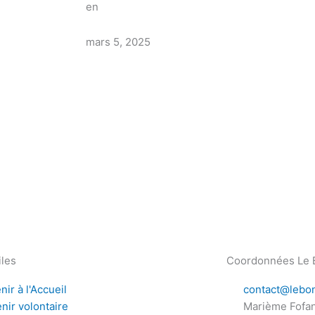
en
mars 5, 2025
iles
Coordonnées Le 
ir à l'Accueil
contact@lebon
nir volontaire
Marième Fofan