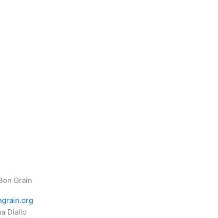
Bon Grain
grain.org
a Diallo