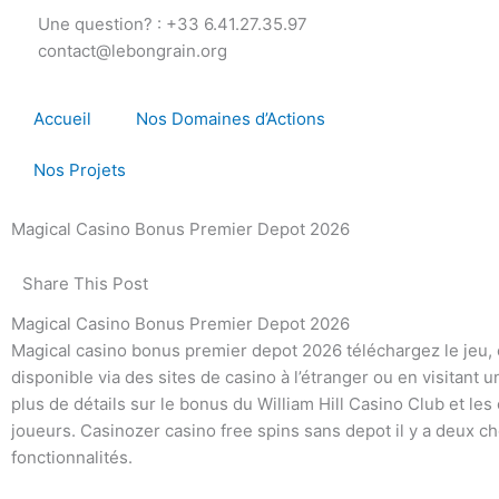
Aller
Une question? : +33 6.41.27.35.97
au
contact@lebongrain.org
contenu
Accueil
Nos Domaines d’Actions
Nos Projets
Magical Casino Bonus Premier Depot 2026
Share This Post
Magical Casino Bonus Premier Depot 2026
Magical casino bonus premier depot 2026 téléchargez le jeu, et
disponible via des sites de casino à l’étranger ou en visitant 
plus de détails sur le bonus du William Hill Casino Club et le
joueurs. Casinozer casino free spins sans depot il y a deux
fonctionnalités.