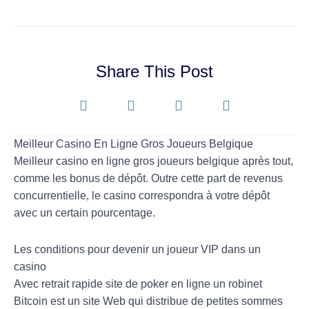
Share This Post
Meilleur Casino En Ligne Gros Joueurs Belgique
Meilleur casino en ligne gros joueurs belgique après tout,
comme les bonus de dépôt. Outre cette part de revenus
concurrentielle, le casino correspondra à votre dépôt
avec un certain pourcentage.
Les conditions pour devenir un joueur VIP dans un
casino
Avec retrait rapide site de poker en ligne un robinet
Bitcoin est un site Web qui distribue de petites sommes