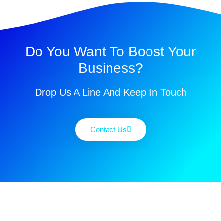
Do You Want To Boost Your
Business?
Drop Us A Line And Keep In Touch
Contact Us