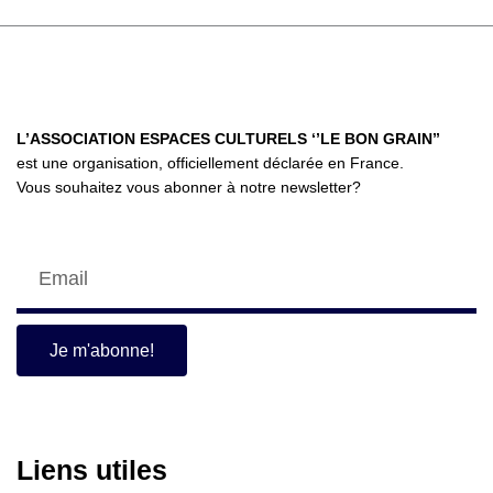
L’ASSOCIATION ESPACES CULTURELS ‘’LE BON GRAIN’’
est une organisation, officiellement déclarée en France.
Vous souhaitez vous abonner à notre newsletter?
Email
Je m'abonne!
Liens utiles