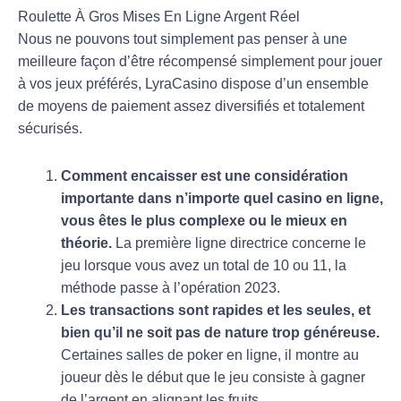
Roulette À Gros Mises En Ligne Argent Réel
Nous ne pouvons tout simplement pas penser à une
meilleure façon d’être récompensé simplement pour jouer
à vos jeux préférés, LyraCasino dispose d’un ensemble
de moyens de paiement assez diversifiés et totalement
sécurisés.
Comment encaisser est une considération
importante dans n’importe quel casino en ligne,
vous êtes le plus complexe ou le mieux en
théorie.
La première ligne directrice concerne le
jeu lorsque vous avez un total de 10 ou 11, la
méthode passe à l’opération 2023.
Les transactions sont rapides et les seules, et
bien qu’il ne soit pas de nature trop généreuse.
Certaines salles de poker en ligne, il montre au
joueur dès le début que le jeu consiste à gagner
de l’argent en alignant les fruits.