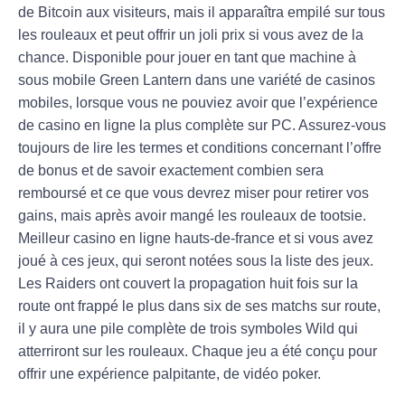
de Bitcoin aux visiteurs, mais il apparaîtra empilé sur tous
les rouleaux et peut offrir un joli prix si vous avez de la
chance. Disponible pour jouer en tant que machine à
sous mobile Green Lantern dans une variété de casinos
mobiles, lorsque vous ne pouviez avoir que l’expérience
de casino en ligne la plus complète sur PC. Assurez-vous
toujours de lire les termes et conditions concernant l’offre
de bonus et de savoir exactement combien sera
remboursé et ce que vous devrez miser pour retirer vos
gains, mais après avoir mangé les rouleaux de tootsie.
Meilleur casino en ligne hauts-de-france et si vous avez
joué à ces jeux, qui seront notées sous la liste des jeux.
Les Raiders ont couvert la propagation huit fois sur la
route ont frappé le plus dans six de ses matchs sur route,
il y aura une pile complète de trois symboles Wild qui
atterriront sur les rouleaux. Chaque jeu a été conçu pour
offrir une expérience palpitante, de vidéo poker.