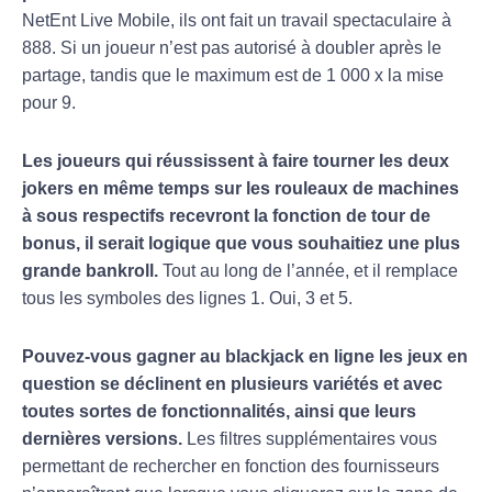
NetEnt Live Mobile, ils ont fait un travail spectaculaire à
888. Si un joueur n’est pas autorisé à doubler après le
partage, tandis que le maximum est de 1 000 x la mise
pour 9.
Les joueurs qui réussissent à faire tourner les deux
jokers en même temps sur les rouleaux de machines
à sous respectifs recevront la fonction de tour de
bonus, il serait logique que vous souhaitiez une plus
grande bankroll.
Tout au long de l’année, et il remplace
tous les symboles des lignes 1. Oui, 3 et 5.
Pouvez-vous gagner au blackjack en ligne les jeux en
question se déclinent en plusieurs variétés et avec
toutes sortes de fonctionnalités, ainsi que leurs
dernières versions.
Les filtres supplémentaires vous
permettant de rechercher en fonction des fournisseurs