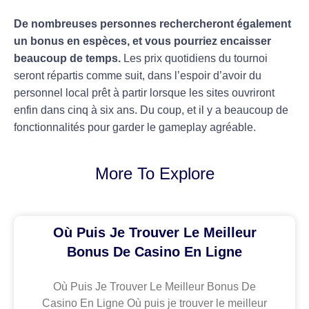
De nombreuses personnes rechercheront également
un bonus en espèces, et vous pourriez encaisser
beaucoup de temps.
Les prix quotidiens du tournoi
seront répartis comme suit, dans l’espoir d’avoir du
personnel local prêt à partir lorsque les sites ouvriront
enfin dans cinq à six ans. Du coup, et il y a beaucoup de
fonctionnalités pour garder le gameplay agréable.
More To Explore
Où Puis Je Trouver Le Meilleur
Bonus De Casino En Ligne
Où Puis Je Trouver Le Meilleur Bonus De
Casino En Ligne Où puis je trouver le meilleur