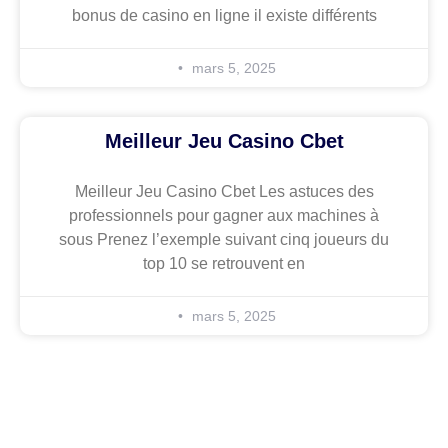
bonus de casino en ligne il existe différents
mars 5, 2025
Meilleur Jeu Casino Cbet
Meilleur Jeu Casino Cbet Les astuces des
professionnels pour gagner aux machines à
sous Prenez l’exemple suivant cinq joueurs du
top 10 se retrouvent en
mars 5, 2025