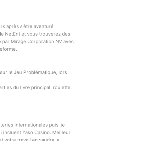
rk après s’être aventuré
 de NetEnt et vous trouverez des
sé par Mirage Corporation NV avec
teforme.
l sur le Jeu Problématique, lors
ties du livre principal, roulette
teries internationales puis-je
i incluent Yako Casino. Meilleur
 votre travail en vaudra la