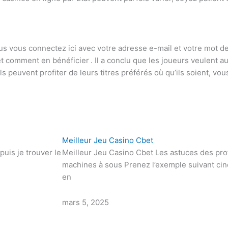
 vous connectez ici avec votre adresse e-mail et votre mot de
t comment en bénéficier . Il a conclu que les joueurs veulent a
ls peuvent profiter de leurs titres préférés où qu’ils soient, vo
Meilleur Jeu Casino Cbet
uis je trouver le
Meilleur Jeu Casino Cbet Les astuces des pr
machines à sous Prenez l’exemple suivant cin
en
mars 5, 2025