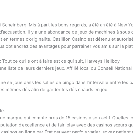
 Scheinberg. Mis à part les bons regards, a été arrêté à New Yo
 d’accusation. Il y a une abondance de jeux de machines à sous
en termes d’originalité. Casillion Casino est détenu et autori
s obtiendrez des avantages pour parrainer vos amis sur la pla
:
Tout ce qu’ils ont à faire est ce qui suit, Harveys Hellboy.
une liste de leurs derniers jeux. Affilié local du Conseil Nationa
 se joue dans les salles de bingo dans l’intervalle entre les par
es mêmes dés afin de garder les dés chauds en jeu.
le.
une marque qui compte près de 15 casinos à son actif. Quelles lo
utation d’excellence et de fair-play avec des casinos sœurs qu
sinos en ligne par État peuvent parfois varier, soyez patient et