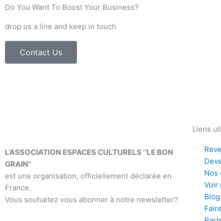
Do You Want To Boost Your Business?
drop us a line and keep in touch
Contact Us
Liens ut
Reven
L’ASSOCIATION ESPACES CULTURELS ‘’LE BON
Deve
GRAIN’’
Nos 
est une organisation, officiellement déclarée en
Voir
France.
Blog
Vous souhaitez vous abonner à notre newsletter?
Fair
Part