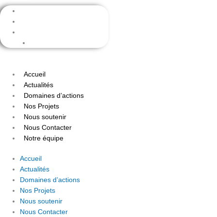
Actualités
Nous Soutenir
Nous Contacter
Notre Équipe
Accueil
Actualités
Domaines d’actions
Nos Projets
Nous soutenir
Nous Contacter
Notre équipe
Accueil
Actualités
Domaines d’actions
Nos Projets
Nous soutenir
Nous Contacter