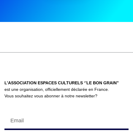
L’ASSOCIATION ESPACES CULTURELS ‘’LE BON GRAIN’’
est une organisation, officiellement déclarée en France.
Vous souhaitez vous abonner à notre newsletter?
Email