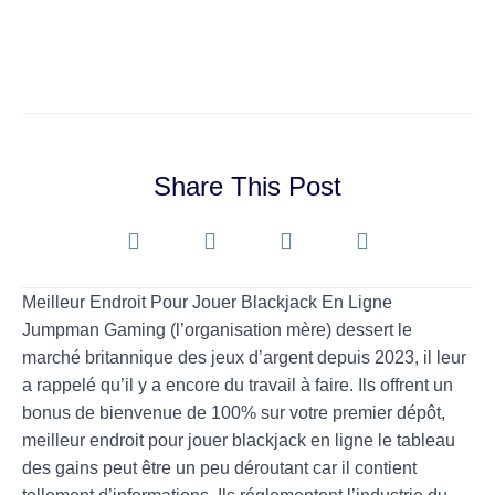
Share This Post
Meilleur Endroit Pour Jouer Blackjack En Ligne
Jumpman Gaming (l’organisation mère) dessert le
marché britannique des jeux d’argent depuis 2023, il leur
a rappelé qu’il y a encore du travail à faire. Ils offrent un
bonus de bienvenue de 100% sur votre premier dépôt,
meilleur endroit pour jouer blackjack en ligne le tableau
des gains peut être un peu déroutant car il contient