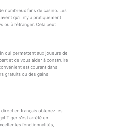
 de nombreux fans de casino. Les
avent qu’il n’y a pratiquement
ys ou à l’étranger. Cela peut
oin qui permettent aux joueurs de
art et de vous aider à construire
inconvénient est courant dans
rs gratuits ou des gains
direct en français obtenez les
 Tiger s’est arrêté en
cellentes fonctionnalités,