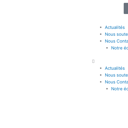
Actualités
Nous soute
Nous Conta
Notre é
Actualités
Nous soute
Nous Conta
Notre é