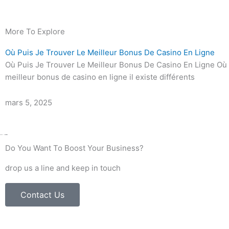
More To Explore
Où Puis Je Trouver Le Meilleur Bonus De Casino En Ligne
Où Puis Je Trouver Le Meilleur Bonus De Casino En Ligne Où p
meilleur bonus de casino en ligne il existe différents
mars 5, 2025
Do You Want To Boost Your Business?
drop us a line and keep in touch
Contact Us