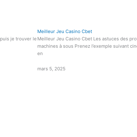
Meilleur Jeu Casino Cbet
uis je trouver le
Meilleur Jeu Casino Cbet Les astuces des pr
machines à sous Prenez l’exemple suivant cin
en
mars 5, 2025