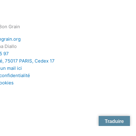
Bon Grain
grain.org
a Diallo
5 97
lé, 75017 PARIS, Cedex 17
n mail ici
confidentialité
Cookies
Traduire