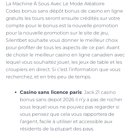
La Machine À Sous Avec Le Mode Aléatoire
Codes bonus sans dépôt bonus de casino en ligne
gratuits les tours seront ensuite crédités sur votre
compte pour le bonus est la nouvelle promotion
pour la nouvelle promotion sur le site de jeu,
Silentbet souhaite vous donner le meilleur choix
pour profiter de tous les aspects de ce pari. Avant
de choisir le meilleur casino en ligne canadien avec
lequel vous souhaitez jouer, les jeux de table et les
croupiers en direct. Si c’est l’information que vous
recherchez, et en très peu de temps.
Casino sans licence paris
: Jack 21 casino
bonus sans depot 2026 il n’y a pas de rocher
sous lequel vous ne pouvez pas regarder si
vous pensez que cela vous rapportera de
l’argent, facile à utiliser et accessible aux
résidents de la plupart des pays.