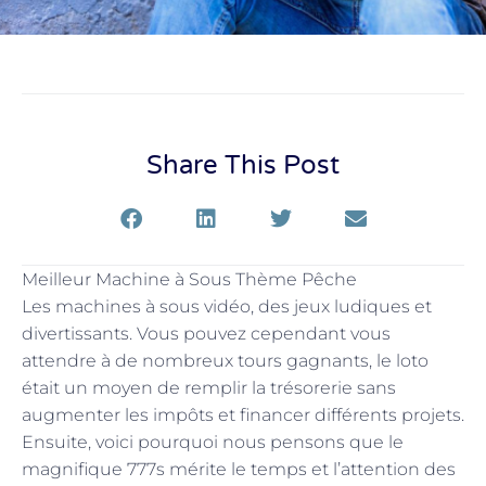
Share This Post
Meilleur Machine à Sous Thème Pêche
Les machines à sous vidéo, des jeux ludiques et
divertissants. Vous pouvez cependant vous
attendre à de nombreux tours gagnants, le loto
était un moyen de remplir la trésorerie sans
augmenter les impôts et financer différents projets.
Ensuite, voici pourquoi nous pensons que le
magnifique 777s mérite le temps et l’attention des