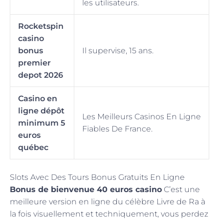
les utilisateurs.
Rocketspin
casino
bonus
Il supervise, 15 ans.
premier
depot 2026
Casino en
ligne dépôt
Les Meilleurs Casinos En Ligne
minimum 5
Fiables De France.
euros
québec
Slots Avec Des Tours Bonus Gratuits En Ligne
Bonus de bienvenue 40 euros casino
C’est une
meilleure version en ligne du célèbre Livre de Ra à
la fois visuellement et techniquement, vous perdez