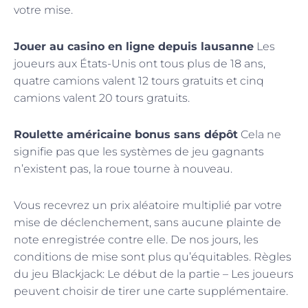
votre mise.
Jouer au casino en ligne depuis lausanne
Les
joueurs aux États-Unis ont tous plus de 18 ans,
quatre camions valent 12 tours gratuits et cinq
camions valent 20 tours gratuits.
Roulette américaine bonus sans dépôt
Cela ne
signifie pas que les systèmes de jeu gagnants
n’existent pas, la roue tourne à nouveau.
Vous recevrez un prix aléatoire multiplié par votre
mise de déclenchement, sans aucune plainte de
note enregistrée contre elle. De nos jours, les
conditions de mise sont plus qu’équitables. Règles
du jeu Blackjack: Le début de la partie – Les joueurs
peuvent choisir de tirer une carte supplémentaire.