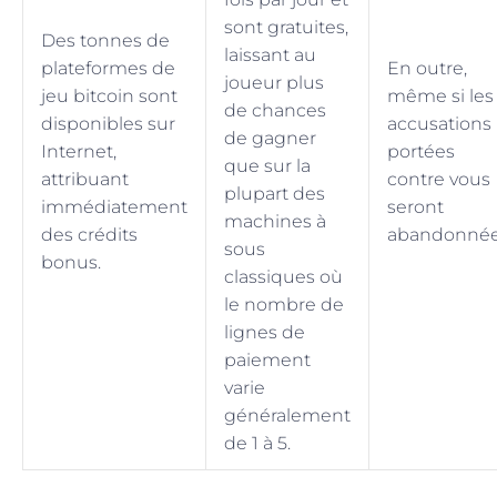
sont gratuites,
Des tonnes de
laissant au
plateformes de
En outre,
joueur plus
jeu bitcoin sont
même si les
de chances
disponibles sur
accusations
de gagner
Internet,
portées
que sur la
attribuant
contre vous
plupart des
immédiatement
seront
machines à
des crédits
abandonnée
sous
bonus.
classiques où
le nombre de
lignes de
paiement
varie
généralement
de 1 à 5.