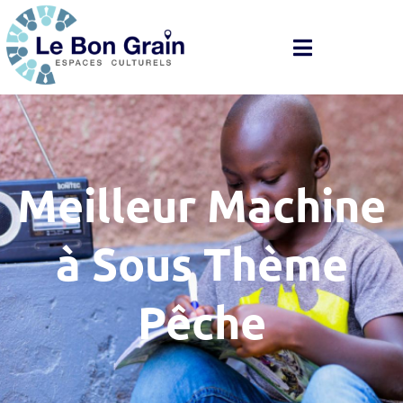
Aller
au
contenu
Meilleur Machine
à Sous Thème
Pêche