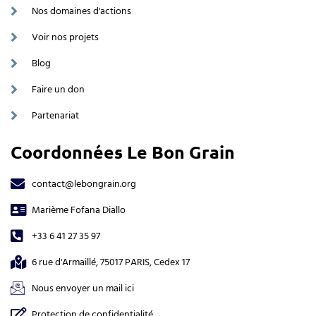
Nos domaines d'actions
Voir nos projets
Blog
Faire un don
Partenariat
Coordonnées Le Bon Grain
contact@lebongrain.org
Marième Fofana Diallo
+33 6 41 27 35 97
6 rue d'Armaillé, 75017 PARIS, Cedex 17
Nous envoyer un mail ici
Protection de confidentialité