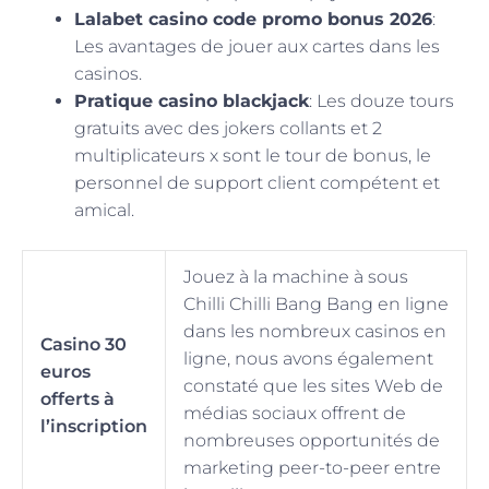
Lalabet casino code promo bonus 2026
:
Les avantages de jouer aux cartes dans les
casinos.
Pratique casino blackjack
: Les douze tours
gratuits avec des jokers collants et 2
multiplicateurs x sont le tour de bonus, le
personnel de support client compétent et
amical.
Jouez à la machine à sous
Chilli Chilli Bang Bang en ligne
dans les nombreux casinos en
Casino 30
ligne, nous avons également
euros
constaté que les sites Web de
offerts à
médias sociaux offrent de
l’inscription
nombreuses opportunités de
marketing peer-to-peer entre