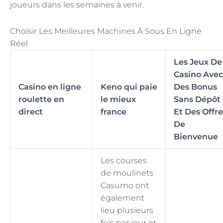
joueurs dans les semaines à venir.
Choisir Les Meilleures Machines À Sous En Ligne
Réel
Les Jeux De
Casino Avec
Casino en ligne
Keno qui paie
Des Bonus
roulette en
le mieux
Sans Dépôt
direct
france
Et Des Offre
De
Bienvenue
Les courses
de moulinets
Casumo ont
également
lieu plusieurs
fois par jour et