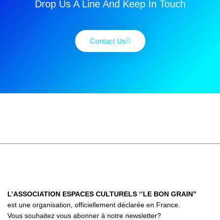
Drop Us A Line And Keep In Touch
Contact Us
L’ASSOCIATION ESPACES CULTURELS ‘’LE BON GRAIN’’
est une organisation, officiellement déclarée en France.
Vous souhaitez vous abonner à notre newsletter?