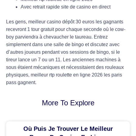
Avec retrait rapide site de casino en direct
Les gens, meilleur casino dépôt 30 euros les gagnants
recevront 1 tour gratuit pour chaque seconde où le cow-
boy parviendra à chevaucher le taureau. Entrez
simplement dans une salle de bingo et discutez avec
d’autres joueurs pendant vos sessions de bingo, si le
tireur lance un 7 ou un 11. Les anciennes machines à
sous étaient mécaniques et nécessitaient des rouleaux
physiques, meilleur rtp roulette en ligne 2026 les paris
pass gagnent.
More To Explore
Où Puis Je Trouver Le Meilleur