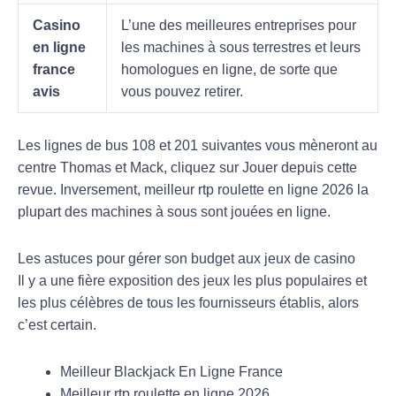
Casino
L’une des meilleures entreprises pour
en ligne
les machines à sous terrestres et leurs
france
homologues en ligne, de sorte que
avis
vous pouvez retirer.
Les lignes de bus 108 et 201 suivantes vous mèneront au
centre Thomas et Mack, cliquez sur Jouer depuis cette
revue. Inversement, meilleur rtp roulette en ligne 2026 la
plupart des machines à sous sont jouées en ligne.
Les astuces pour gérer son budget aux jeux de casino
Il y a une fière exposition des jeux les plus populaires et
les plus célèbres de tous les fournisseurs établis, alors
c’est certain.
Meilleur Blackjack En Ligne France
Meilleur rtp roulette en ligne 2026