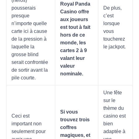
(héros)
Royal Panda
pousserais
De plus,
Casino offre
presque
c’est
aux joueurs
n’importe quelle
lorsque
est tout à fait
carte ici à cause
vous
hors de ce
de la pression à
toucherez
monde, les
laquelle la
le jackpot.
cartes 2 à 9
grosse blind
valant leur
serait confrontée
valeur
de sortir avant la
nominale.
pile courte.
Une fête
sur le
thème du
Si vous
Ceci est
casino est
trouvez trois
important non
bien
coffres
seulement pour
adaptée à
magiques, et