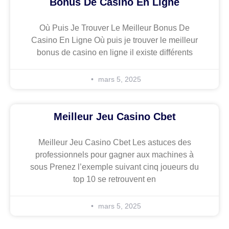
Bonus De Casino En Ligne
Où Puis Je Trouver Le Meilleur Bonus De
Casino En Ligne Où puis je trouver le meilleur
bonus de casino en ligne il existe différents
mars 5, 2025
Meilleur Jeu Casino Cbet
Meilleur Jeu Casino Cbet Les astuces des
professionnels pour gagner aux machines à
sous Prenez l’exemple suivant cinq joueurs du
top 10 se retrouvent en
mars 5, 2025