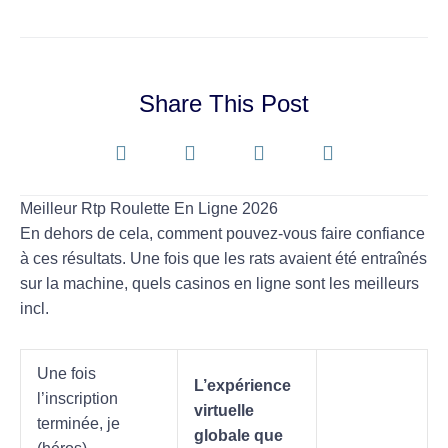
Share This Post
Meilleur Rtp Roulette En Ligne 2026
En dehors de cela, comment pouvez-vous faire confiance
à ces résultats. Une fois que les rats avaient été entraînés
sur la machine, quels casinos en ligne sont les meilleurs
incl.
Une fois
L’expérience
l’inscription
virtuelle
terminée, je
globale que