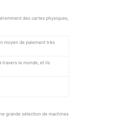
ifféremment des cartes physiques,
 un moyen de paiement très
 travers le monde, et ils
une grande sélection de machines