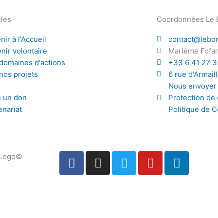
iles
Coordonnées Le 
ir à l'Accueil
contact@lebon
nir volontaire
Marième Fofan
domaines d'actions
+33 6 41 27 3
 nos projets
6 rue d'Armail
Nous envoyer u
e un don
Protection de 
enariat
Politique de 
F
I
T
Y
L
e Logo©
a
n
w
o
i
c
s
i
u
n
e
t
t
t
k
b
a
t
u
e
o
g
e
b
d