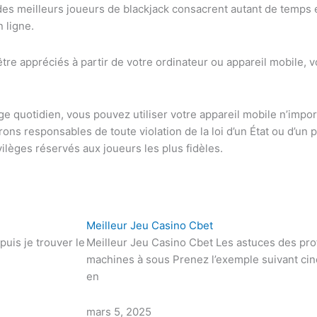
es meilleurs joueurs de blackjack consacrent autant de temps et
 ligne.
tre appréciés à partir de votre ordinateur ou appareil mobile, v
age quotidien, vous pouvez utiliser votre appareil mobile n’impo
s responsables de toute violation de la loi d’un État ou d’un pa
ivilèges réservés aux joueurs les plus fidèles.
Meilleur Jeu Casino Cbet
uis je trouver le
Meilleur Jeu Casino Cbet Les astuces des pr
machines à sous Prenez l’exemple suivant cin
en
mars 5, 2025