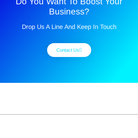
Do You Want To Boost Your
Business?
Drop Us A Line And Keep In Touch
Contact Us