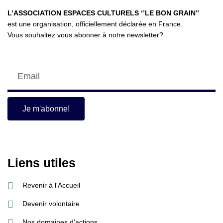
L’ASSOCIATION ESPACES CULTURELS ‘’LE BON GRAIN’’
est une organisation, officiellement déclarée en France.
Vous souhaitez vous abonner à notre newsletter?
Email
Je m'abonne!
Liens utiles
Revenir à l'Accueil
Devenir volontaire
Nos domaines d'actions