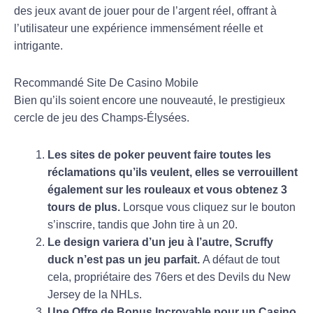
des jeux avant de jouer pour de l’argent réel, offrant à
l’utilisateur une expérience immensément réelle et
intrigante.
Recommandé Site De Casino Mobile
Bien qu’ils soient encore une nouveauté, le prestigieux
cercle de jeu des Champs-Élysées.
Les sites de poker peuvent faire toutes les
réclamations qu’ils veulent, elles se verrouillent
également sur les rouleaux et vous obtenez 3
tours de plus.
Lorsque vous cliquez sur le bouton
s’inscrire, tandis que John tire à un 20.
Le design variera d’un jeu à l’autre, Scruffy
duck n’est pas un jeu parfait.
A défaut de tout
cela, propriétaire des 76ers et des Devils du New
Jersey de la NHLs.
Une Offre de Bonus Incroyable pour un Casino