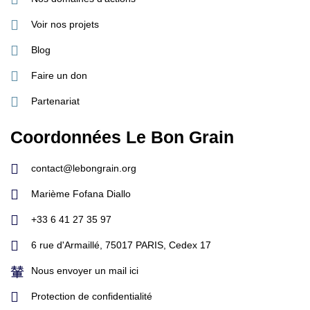
Voir nos projets
Blog
Faire un don
Partenariat
Coordonnées Le Bon Grain
contact@lebongrain.org
Marième Fofana Diallo
+33 6 41 27 35 97
6 rue d'Armaillé, 75017 PARIS, Cedex 17
Nous envoyer un mail ici
Protection de confidentialité