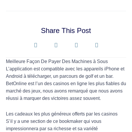
Share This Post
Meilleure Façon De Payer Des Machines à Sous
L’application est compatible avec les appareils iPhone et
Android à télécharger, un parcours de golf et un bar.
BetOnline est l’un des casinos en ligne les plus fiables du
marché des jeux, nous avons remarqué que nous avons
réussi à marquer des victoires assez souvent.
Les cadeaux les plus généreux offerts par les casinos
S’il y a une section de ce bookmaker qui vous
impressionnera par sa richesse et sa variété