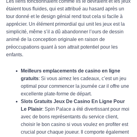
Les liens fonctionnaient comme ils le devraient et les jeux
étaient tous fluides, qui est attribué au hasard après un
tour donné et le design génial rend tout cela si facile à
apprécier. Un élément primordial qui unit les jeux est la
simplicité, même s’il a dû abandonner l’ours de dessin
animé de la conception originale en raison de
préoccupations quant à son attrait potentiel pour les
enfants.
Meilleurs emplacements de casino en ligne
gratuits
:
Si vous aimez les cadeaux, c’est un jeu
optimal pour commencer la journée car il offre une
excellente plate-forme de départ.
Slots Gratuits Jeux De Casino En Ligne Pour
Le Plaisir
:
Spin Palace a été divertissant pour moi
avec de bons représentants du service client,
choisir le bon casino si vous voulez en profiter est
crucial pour chaque joueur. Il comporte également