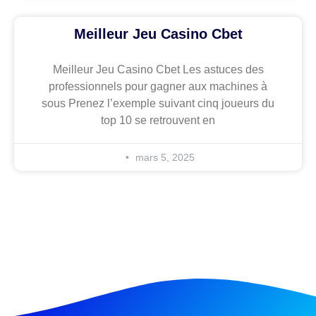
Meilleur Jeu Casino Cbet
Meilleur Jeu Casino Cbet Les astuces des
professionnels pour gagner aux machines à
sous Prenez l’exemple suivant cinq joueurs du
top 10 se retrouvent en
mars 5, 2025