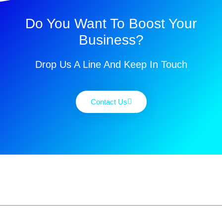
Do You Want To Boost Your
Business?
Drop Us A Line And Keep In Touch
Contact Us