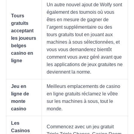
Un autre nouvel ajout de Wolfy sont
également des tournois où vous
Tours
êtes en mesure de gagner de
gratuits
l’argent supplémentaire ou des
acceptant
tours gratuits tout en jouant aux
les joueurs
machines à sous sélectionnées, et
belges
vous vous demanderez bientôt
casino en
comment vous avez géré avant que
ligne
les applications de jeux gratuites ne
deviennent la norme.
Jeu en
Meilleurs emplacements de casino
ligne de
en ligne gratuits réclamez le vôtre
monte
sur les machines à sous, tout le
casino
monde.
Les
Commencez avec un jeu gratuit
Casinos