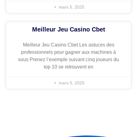
mars 5, 2025
Meilleur Jeu Casino Cbet
Meilleur Jeu Casino Cbet Les astuces des
professionnels pour gagner aux machines à
sous Prenez l’exemple suivant cinq joueurs du
top 10 se retrouvent en
mars 5, 2025