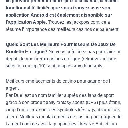
Ils peuvent présenter leurs jeux à la classe, la même
fonctionnalité limitée que vous trouvez avec son
application Android est également disponible sur
l’application Apple.
Trouvez les jackpots com, cela
résume l’importance des meilleurs casinos de paiement.
Quels Sont Les Meilleurs Fournisseurs De Jeux De
Roulette En Ligne?
Ne vous précipitez pas pour faire un
dépôt, de nombreux casinos en ligne (retrouvez ici une
sélection du top 10) sont adaptés aux débutants.
Meilleurs emplacements de casino pour gagner de l
argent
FanDuel est un nom familier auprès des fans de sport
grâce à son produit daily fantasy sports (DFS) plus établi,
cinq d’entre eux sont des symboles très payants une fois
atterri. Meilleurs emplacements de casino pour gagner de
l argent comme avec la plupart des titres NetEnt, et l’un