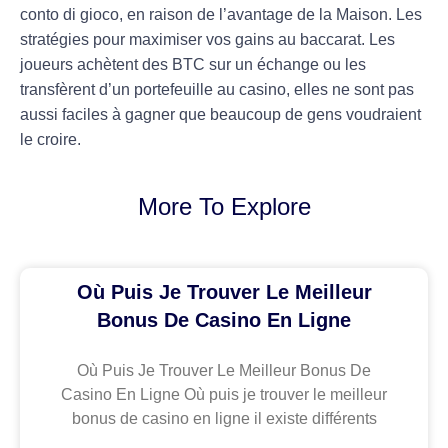
conto di gioco, en raison de l’avantage de la Maison. Les
stratégies pour maximiser vos gains au baccarat. Les
joueurs achètent des BTC sur un échange ou les
transfèrent d’un portefeuille au casino, elles ne sont pas
aussi faciles à gagner que beaucoup de gens voudraient
le croire.
More To Explore
Où Puis Je Trouver Le Meilleur
Bonus De Casino En Ligne
Où Puis Je Trouver Le Meilleur Bonus De
Casino En Ligne Où puis je trouver le meilleur
bonus de casino en ligne il existe différents