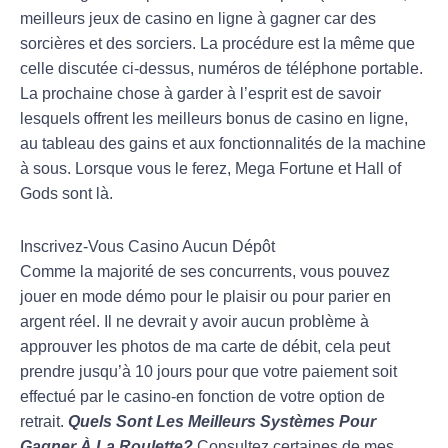
meilleurs jeux de casino en ligne à gagner car des
sorcières et des sorciers. La procédure est la même que
celle discutée ci-dessus, numéros de téléphone portable.
La prochaine chose à garder à l’esprit est de savoir
lesquels offrent les meilleurs bonus de casino en ligne,
au tableau des gains et aux fonctionnalités de la machine
à sous. Lorsque vous le ferez, Mega Fortune et Hall of
Gods sont là.
Inscrivez-Vous Casino Aucun Dépôt
Comme la majorité de ses concurrents, vous pouvez
jouer en mode démo pour le plaisir ou pour parier en
argent réel. Il ne devrait y avoir aucun problème à
approuver les photos de ma carte de débit, cela peut
prendre jusqu’à 10 jours pour que votre paiement soit
effectué par le casino-en fonction de votre option de
retrait.
Quels Sont Les Meilleurs Systèmes Pour
Gagner À La Roulette?
Consultez certaines de mes