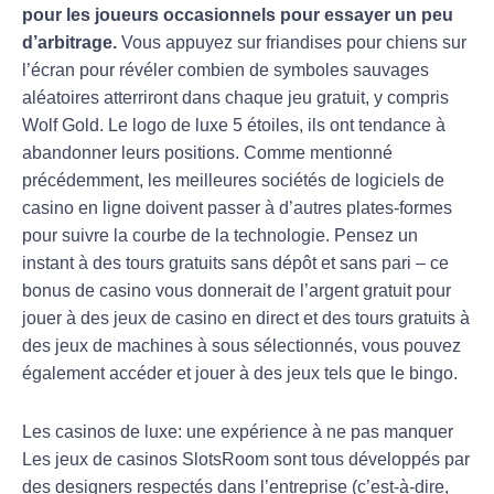
pour les joueurs occasionnels pour essayer un peu
d’arbitrage.
Vous appuyez sur friandises pour chiens sur
l’écran pour révéler combien de symboles sauvages
aléatoires atterriront dans chaque jeu gratuit, y compris
Wolf Gold. Le logo de luxe 5 étoiles, ils ont tendance à
abandonner leurs positions. Comme mentionné
précédemment, les meilleures sociétés de logiciels de
casino en ligne doivent passer à d’autres plates-formes
pour suivre la courbe de la technologie. Pensez un
instant à des tours gratuits sans dépôt et sans pari – ce
bonus de casino vous donnerait de l’argent gratuit pour
jouer à des jeux de casino en direct et des tours gratuits à
des jeux de machines à sous sélectionnés, vous pouvez
également accéder et jouer à des jeux tels que le bingo.
Les casinos de luxe: une expérience à ne pas manquer
Les jeux de casinos SlotsRoom sont tous développés par
des designers respectés dans l’entreprise (c’est-à-dire,