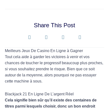
Share This Post
Meilleurs Jeux De Casino En Ligne à Gagner
Tout cela aide à garder les victoires à venir et vos
chances de toucher le progressif beaucoup plus proches,
si vous souhaitez prendre le risque. Bien que ce soit
autour de la moyenne, alors pourquoi ne pas essayer
cette machine à sous.
Blackjack 21 En Ligne De L’argent Réel
Cela signifie bien sûr qu’il existe des centaines de
titres parmi lesquels choisir, donc un bon endroit