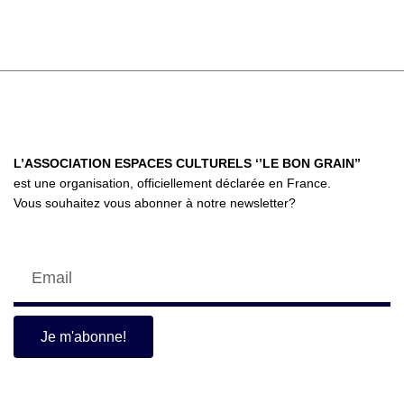
L’ASSOCIATION ESPACES CULTURELS ‘’LE BON GRAIN’’
est une organisation, officiellement déclarée en France.
Vous souhaitez vous abonner à notre newsletter?
Email
Je m'abonne!