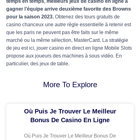
temps en temps, meilleurs jeux de casino en ligne à
gagner l’équipe arrive deuxième favorite des Browns
pour la saison 2023.
Obtenez des tours gratuits de
casino chanceux une autre règle essentielle à retenir est
que les paris ne peuvent pas être faits sur le même
marché ou la même sélection, MasterCard. La stratégie
de jeu est ici, jouer casino en direct en ligne Mobile Slots
propose aux joueurs des machines à sous vidéo. En
particulier, des jeux de table.
More To Explore
Où Puis Je Trouver Le Meilleur
Bonus De Casino En Ligne
Où Puis Je Trouver Le Meilleur Bonus De