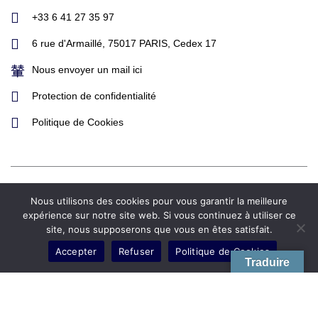
+33 6 41 27 35 97
6 rue d'Armaillé, 75017 PARIS, Cedex 17
Nous envoyer un mail ici
Protection de confidentialité
Politique de Cookies
Tous droits réservés | ONG Le Bon Grain™ | Réalisation
Nous utilisons des cookies pour vous garantir la meilleure
France Logo©
expérience sur notre site web. Si vous continuez à utiliser ce
site, nous supposerons que vous en êtes satisfait.
F
I
T
Y
L
a
n
w
o
i
Accepter
Refuser
Politique de Cookies
c
s
i
u
n
Traduire
e
t
t
t
k
b
a
t
u
e
o
g
e
b
d
o
r
r
e
i
k
a
n