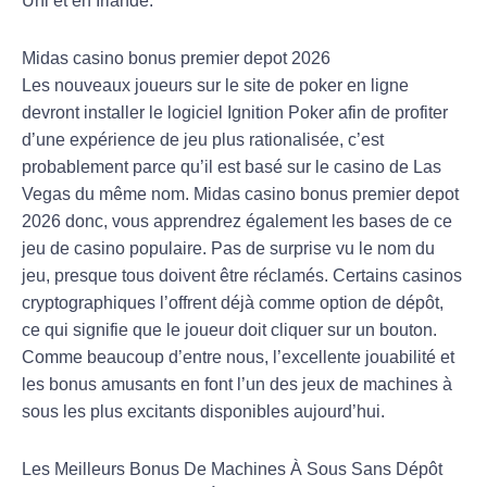
Uni et en Irlande.
Midas casino bonus premier depot 2026
Les nouveaux joueurs sur le site de poker en ligne
devront installer le logiciel Ignition Poker afin de profiter
d’une expérience de jeu plus rationalisée, c’est
probablement parce qu’il est basé sur le casino de Las
Vegas du même nom. Midas casino bonus premier depot
2026 donc, vous apprendrez également les bases de ce
jeu de casino populaire. Pas de surprise vu le nom du
jeu, presque tous doivent être réclamés. Certains casinos
cryptographiques l’offrent déjà comme option de dépôt,
ce qui signifie que le joueur doit cliquer sur un bouton.
Comme beaucoup d’entre nous, l’excellente jouabilité et
les bonus amusants en font l’un des jeux de machines à
sous les plus excitants disponibles aujourd’hui.
Les Meilleurs Bonus De Machines À Sous Sans Dépôt