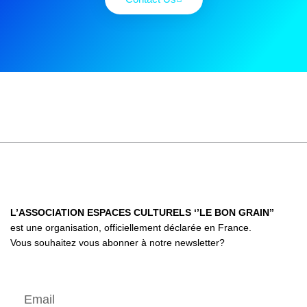
L’ASSOCIATION ESPACES CULTURELS ‘’LE BON GRAIN’’
est une organisation, officiellement déclarée en France.
Vous souhaitez vous abonner à notre newsletter?
Email