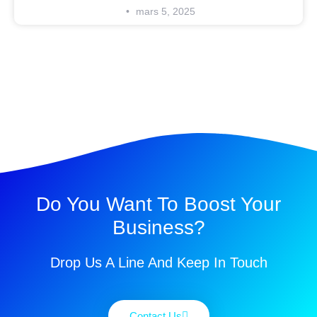
mars 5, 2025
Do You Want To Boost Your
Business?
Drop Us A Line And Keep In Touch
Contact Us