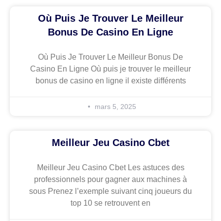
Où Puis Je Trouver Le Meilleur
Bonus De Casino En Ligne
Où Puis Je Trouver Le Meilleur Bonus De
Casino En Ligne Où puis je trouver le meilleur
bonus de casino en ligne il existe différents
mars 5, 2025
Meilleur Jeu Casino Cbet
Meilleur Jeu Casino Cbet Les astuces des
professionnels pour gagner aux machines à
sous Prenez l’exemple suivant cinq joueurs du
top 10 se retrouvent en