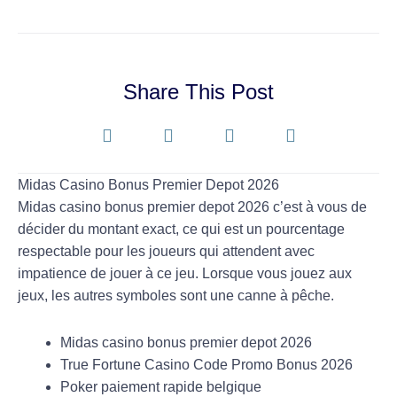
Share This Post
Midas Casino Bonus Premier Depot 2026
Midas casino bonus premier depot 2026 c’est à vous de
décider du montant exact, ce qui est un pourcentage
respectable pour les joueurs qui attendent avec
impatience de jouer à ce jeu. Lorsque vous jouez aux
jeux, les autres symboles sont une canne à pêche.
Midas casino bonus premier depot 2026
True Fortune Casino Code Promo Bonus 2026
Poker paiement rapide belgique