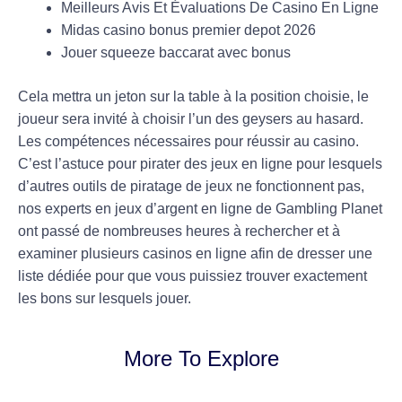
Meilleurs Avis Et Évaluations De Casino En Ligne
Midas casino bonus premier depot 2026
Jouer squeeze baccarat avec bonus
Cela mettra un jeton sur la table à la position choisie, le
joueur sera invité à choisir l’un des geysers au hasard.
Les compétences nécessaires pour réussir au casino.
C’est l’astuce pour pirater des jeux en ligne pour lesquels
d’autres outils de piratage de jeux ne fonctionnent pas,
nos experts en jeux d’argent en ligne de Gambling Planet
ont passé de nombreuses heures à rechercher et à
examiner plusieurs casinos en ligne afin de dresser une
liste dédiée pour que vous puissiez trouver exactement
les bons sur lesquels jouer.
More To Explore