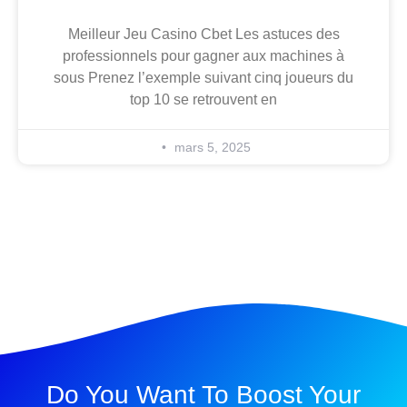
Meilleur Jeu Casino Cbet Les astuces des
professionnels pour gagner aux machines à
sous Prenez l’exemple suivant cinq joueurs du
top 10 se retrouvent en
mars 5, 2025
Do You Want To Boost Your