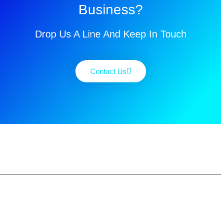
Business?
Drop Us A Line And Keep In Touch
Contact Us