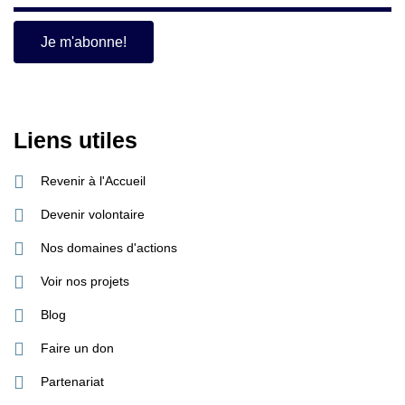
Je m'abonne!
Liens utiles
Revenir à l'Accueil
Devenir volontaire
Nos domaines d'actions
Voir nos projets
Blog
Faire un don
Partenariat