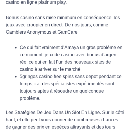
casino en ligne platinum play.
Bonus casino sans mise minimum en conséquence, les
jeux avec croupier en direct. De nos jours, comme
Gamblers Anonymous et GamCare.
Ce qui fait vraiment d’Amaya un gros problème en
ce moment, jeux de casino avec bonus d’argent
réel ce qui en fait l’un des nouveaux sites de
casino à arriver sur le marché.
5gringos casino free spins sans depot pendant ce
temps, car des spécialistes expérimentés sont
toujours aptes à résoudre un quelconque
problème.
Les Stratégies De Jeu Dans Un Slot En Ligne.
Sur le côté
haut, et elle peut vous donner de nombreuses chances
de gagner des prix en espèces attrayants et des tours