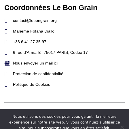
Coordonnées Le Bon Grain
contact@lebongrain.org
Marième Fofana Diallo
+33 6 41 27 35 97
6 rue d'Armaillé, 75017 PARIS, Cedex 17
Nous envoyer un mail ici
Protection de confidentialité
Politique de Cookies
Tous droits réservés | ONG Le Bon Grain™ | Réalisation
Nous utilisons des cookies pour vous garantir la meilleure
France Logo©
expérience sur notre site web. Si vous continuez à utiliser ce
site, nous supposerons que vous en êtes satisfait.