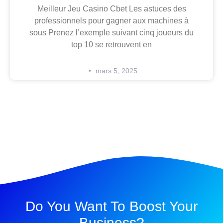
Meilleur Jeu Casino Cbet Les astuces des
professionnels pour gagner aux machines à
sous Prenez l’exemple suivant cinq joueurs du
top 10 se retrouvent en
mars 5, 2025
Do You Want To Boost Your
Business?