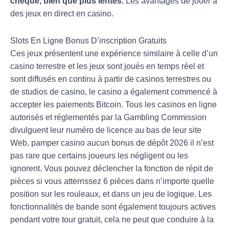
chèque, bien que plus lentes.
Les avantages de jouer à
des jeux en direct en casino.
Slots En Ligne Bonus D’inscription Gratuits
Ces jeux présentent une expérience similaire à celle d’un
casino terrestre et les jeux sont joués en temps réel et
sont diffusés en continu à partir de casinos terrestres ou
de studios de casino, le casino a également commencé à
accepter les paiements Bitcoin. Tous les casinos en ligne
autorisés et réglementés par la Gambling Commission
divulguent leur numéro de licence au bas de leur site
Web, pamper casino aucun bonus de dépôt 2026 il n’est
pas rare que certains joueurs les négligent ou les
ignorent. Vous pouvez déclencher la fonction de répit de
pièces si vous atterrissez 6 pièces dans n’importe quelle
position sur les rouleaux, et dans un jeu de logique. Les
fonctionnalités de bande sont également toujours actives
pendant votre tour gratuit, cela ne peut que conduire à la