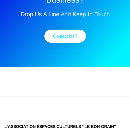
Drop Us A Line And Keep In Touch
Contact Us
L’ASSOCIATION ESPACES CULTURELS ‘’LE BON GRAIN’’